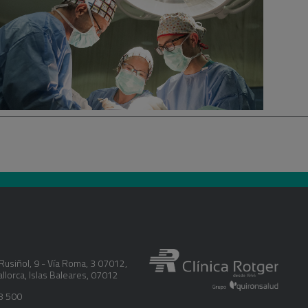
ía
 intervención la paciente recupera su vida normal a
 inicialmente, se requiere contar con ayuda. Las
 la intervención se suavizan con la prescripción de
en progresivamente.
ECPRE (Sociedad Española de Cirugía Plástica,
a).
Rusiñol, 9 - Vía Roma, 3 07012
,
llorca
,
Islas Baleares
,
07012
8 500