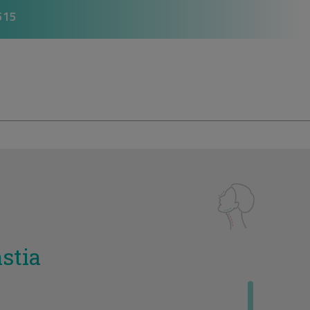
515
stia