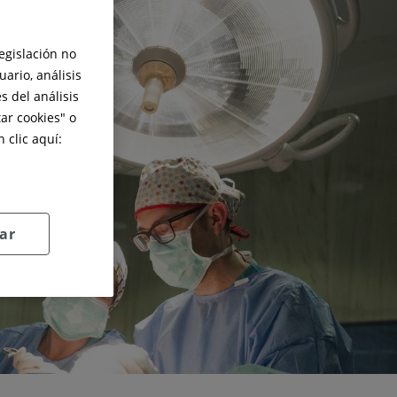
legislación no
ario, análisis
s del análisis
ar cookies
" o
 clic aquí:
ar