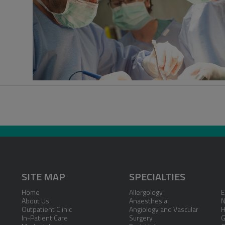
SITE MAP
SPECIALTIES
Home
Allergology
E
About Us
Anaesthesia
N
Outpatient Clinic
Angiology and Vascular
H
In-Patient Care
Surgery
G