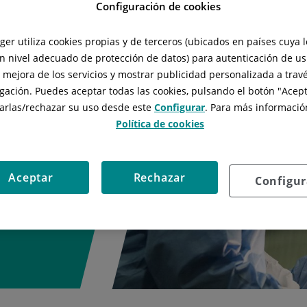
Configuración de cookies
stant upskilling
tger utiliza cookies propias y de terceros (ubicados en países cuya 
ions with best
n nivel adecuado de protección de datos) para autenticación de usu
 most adequate
, mejora de los servicios y mostrar publicidad personalizada a travé
nica Rotger is
gación. Puedes aceptar todas las cookies, pulsando el botón "
Acept
arlas/rechazar
su uso desde este
Configurar
. Para más información
Política de cookies
Aceptar
Rechazar
Configur