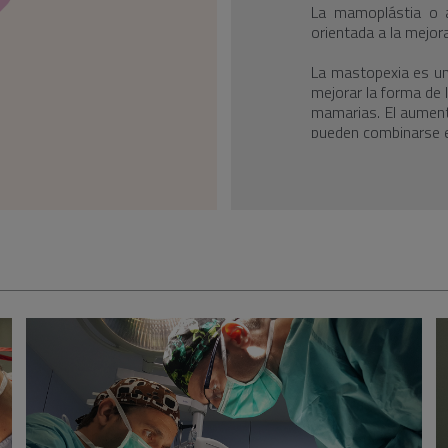
La mamoplástia o a
orientada a la mejor
La mastopexia es un
mejorar la forma de 
mamarias. El aument
pueden combinarse e
La primera consult
Inicialmente, el es
paciente, y cuestion
del pecho. En la mi
quirúrgicas y se in
como, la preparación 
La intervención
La cirugía tiene u
especialistas acr
hospitalario con qu
reanimación coor
contratiempo.