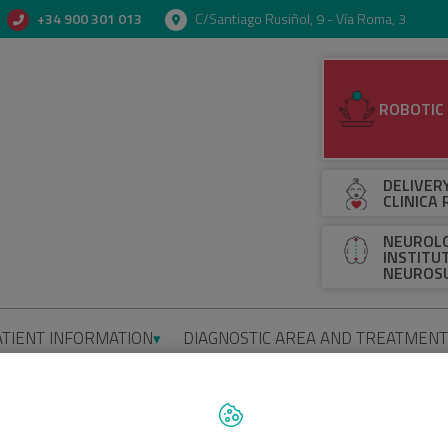
+34 900 301 013
C/Santiago Rusiñol, 9 - Vía Roma, 3
ROBOTIC
DELIVER
CLINICA
NEUROLO
INSTITU
NEUROS
ATIENT INFORMATION
DIAGNOSTIC AREA AND TREATMEN