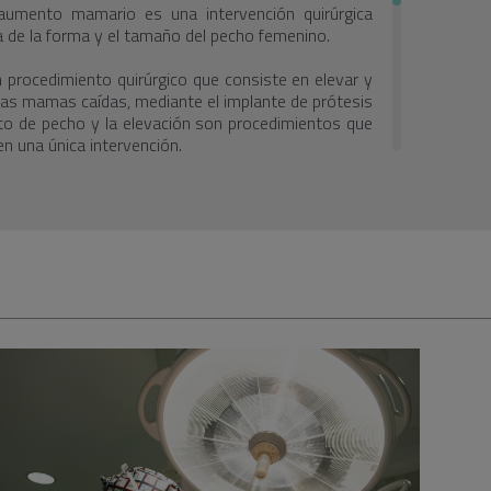
umento mamario es una intervención quirúrgica
a de la forma y el tamaño del pecho femenino.
 procedimiento quirúrgico que consiste en elevar y
las mamas caídas, mediante el implante de prótesis
o de pecho y la elevación son procedimientos que
n una única intervención.
a
pecialista evalúa el estado general de salud de la
es como la firmeza de la piel, la forma y el tamaño
sma consulta se explican las diferentes técnicas
dica de forma personalizada, la más apropiada. Así
específica que requiere la intervención.
na duración de entre 1 y 2 horas. La realizan
editados con formación reglada, en un centro
irófanos específicos y equipos de intensivistas y
dinados para intervenir frente a cualquier