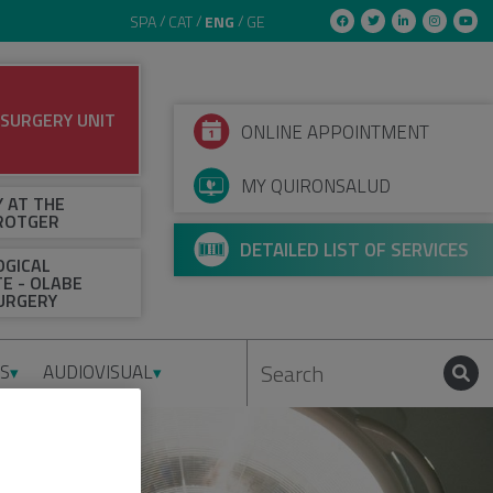
SPA
CAT
ENG
GE
 SURGERY UNIT
ONLINE APPOINTMENT
MY QUIRONSALUD
Y AT THE
 ROTGER
DETAILED LIST OF SERVICES
GICAL
TE - OLABE
URGERY
TS
AUDIOVISUAL