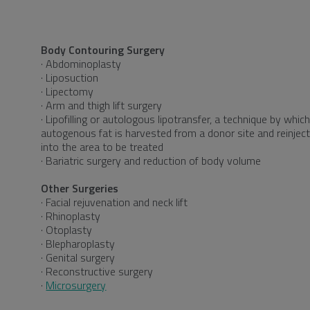
Body Contouring Surgery
· Abdominoplasty
· Liposuction
· Lipectomy
· Arm and thigh lift surgery
· Lipofilling or autologous lipotransfer, a technique by whic
autogenous fat is harvested from a donor site and reinjec
into the area to be treated
· Bariatric surgery and reduction of body volume
Other Surgeries
· Facial rejuvenation and neck lift
· Rhinoplasty
· Otoplasty
· Blepharoplasty
· Genital surgery
· Reconstructive surgery
·
Microsurgery