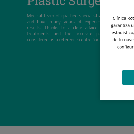
Plastic Surgery
Medical team of qualified specialists who receive con
Clínica Ro
and have many years of experience in intervent
garantiza u
results. Thanks to a clear advice concerning the
estadístico
treatments and the accurate patient care, Cli
considered as a reference centre for plastic surgery.
de tu nave
configur