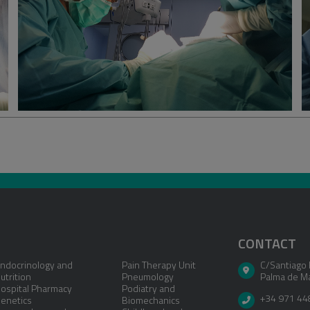
Después de la cirug
Una vez realizada la
los 7 días. Si bien
molestias propias de
analgésicos y remit
Fuente:
Web de la S
Reparadora y Estétic
CONTACT
ndocrinology and
Pain Therapy Unit
C/Santiago 
utrition
Pneumology
Palma de Ma
ospital Pharmacy
Podiatry and
+34 971 44
enetics
Biomechanics