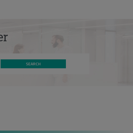
er
SEARCH