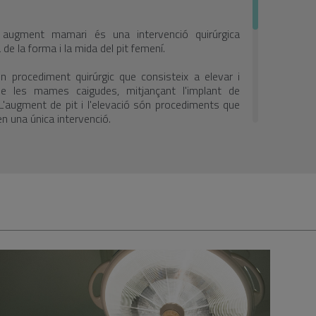
augment mamari és una intervenció quirúrgica
 de la forma i la mida del pit femení.
 procediment quirúrgic que consisteix a elevar i
de les mames caigudes, mitjançant l'implant de
L'augment de pit i l'elevació són procediments que
 una única intervenció.
a
alista avalua l'estat general de salut de la pacient, i
rmesa de la pell, la forma i la mida de pit. En la
expliquen les diferents tècniques quirúrgiques i
personalitzada, la més apropiada. Així com, la
 que requereix la intervenció.
urada d'entre 1 i 2 hores. La realitzen especialistes
ció reglada, en un centre hospitalari amb quiròfans
e intensivistes i reanimació coordinats per intervenir
 contratemps.