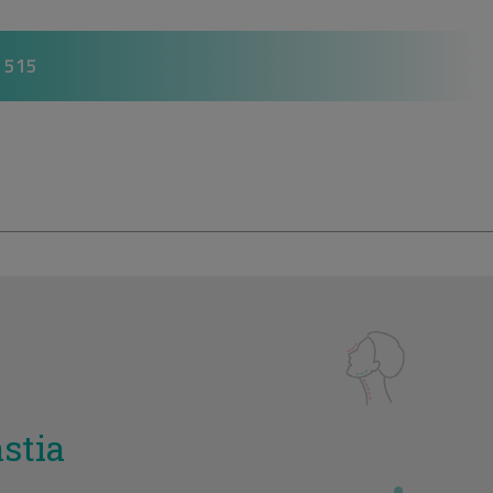
 515
stia