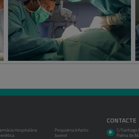
Després de la cirur
Un cop realitzada la
als 7 dies. Si bé 
molèsties pròpies d
d'analgèsics i remet
Fuente:
Font: Web 
Plàstica, Reparadora 
CONTACTE
armàcia Hospitalària
Psiquiatria Infanto
C/Santiago 
enètica
Juvenil
Palma de Ma