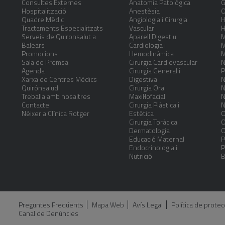
Consultes Externes
Anatomia Patològica
G
Hospitalització
Anestèsia
O
Quadre Mèdic
Angiologia i Cirurgia
H
Tractaments Especialitzats
Vascular
H
Serveis de Quironsalut a
Aparell Digestiu
M
Balears
Cardiologia i
M
Promocions
Hemodinàmica
M
Sala de Premsa
Cirurgia Cardiovascular
N
Agenda
Cirurgia General i
P
Xarxa de Centres Mèdics
Digestiva
N
Quirónsalud
Cirurgia Oral i
N
Treballa amb nosaltres
Maxil·lofacial
N
Contacte
Cirurgia Plàstica i
N
Néixer a Clínica Rotger
Estètica
O
Cirurgia Toràcica
O
Dermatologia
O
Educació Maternal
P
Endocrinologia i
P
Nutrició
B
Preguntes Freqüents
Mapa Web
Avís Legal
Política de prote
Canal de Denúncies