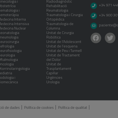
inecologia i
Radiodiagnòstic
+34 971 44
bstetrícia
Rehabilitació
ematologia i
Reumatologia
emoteràpia
Traumatologia i Cirurgia
+34 900 30
edecina Interna
Ortopèdica
edecina Intensiva
Traumatologia de
paciente@cl
edecina Nuclear
Columna
eonatologia
Unitat de Cirurgia
neumologia
Robòtica
eurocirurgia
Unitat de l’Adolescent
efrologia
Unitat de l’esquena
eurofisiologia
Unitat de Peu i Turmell
eurologia
Unitat de Tractament
ftalmologia
del Dolor
ncologia
Unitat de
torrinolaringologia
Trasplantament
ediatria
Capil·lar
odologia i
Urgències
iomecànica
Urologia
cció de dades
Política de cookies
Política de qualitat