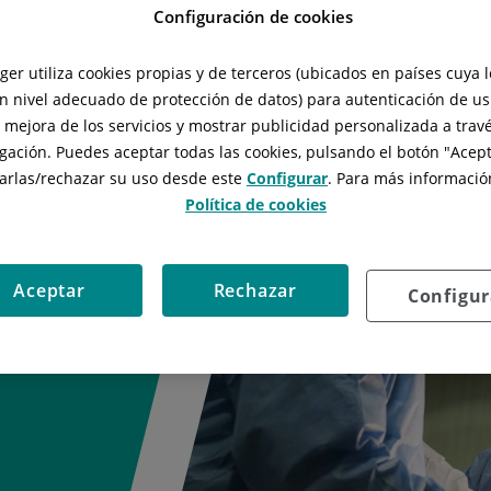
Configuración de cookies
tger utiliza cookies propias y de terceros (ubicados en países cuya 
tzació, acredita
n nivel adecuado de protección de datos) para autenticación de usu
lors resultats.
, mejora de los servicios y mostrar publicidad personalizada a travé
 més adequats i
gación. Puedes aceptar todas las cookies, pulsando el botón "
Acept
ica Rotger en un
arlas/rechazar
su uso desde este
Configurar
. Para más información
Plàstica.
Política de cookies
Aceptar
Rechazar
Configur