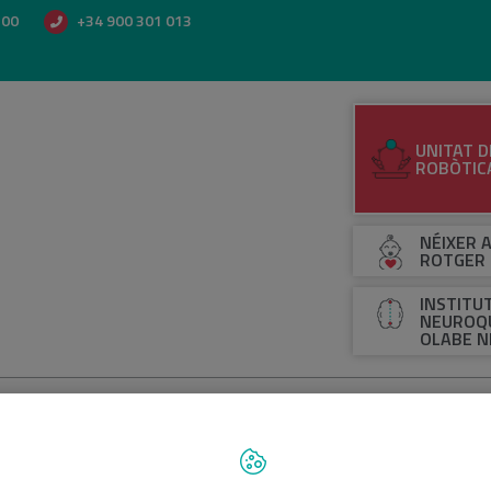
500
+34 900 301 013
UNITAT D
ROBÒTIC
NÉIXER A
ROTGER
INSTITU
NEUROQU
OLABE N
RMACIÓ AL PACIENT
ÀREA DIAGNÒSTICA I TRACTAMENTS