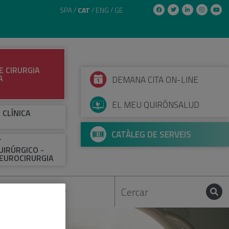
SPA
CAT
ENG
GE
E CIRURGIA
A
DEMANA CITA ON-LINE
EL MEU QUIRÓNSALUD
 CLÍNICA
CATÀLEG DE SERVEIS
T
IRÚRGICO -
EUROCIRURGIA
AUDIOVISUAL