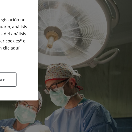
legislación no
ario, análisis
s del análisis
ar cookies
" o
 clic aquí:
ar