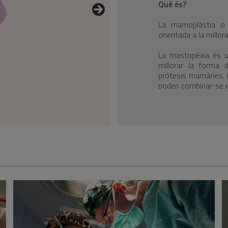
Què és?
La mamoplàstia o 
orientada a la millora
La mastopèxia és un
millorar la forma 
pròtesis mamàries. 
poden combinar-se en
La primera consult
Inicialment, l'especi
qüestions com la fe
mateixa consulta s'
s'indica de forma 
preparació específica
La intervenció
La cirurgia té una d
acreditats amb forma
específics i equips d
davant de qualsevol