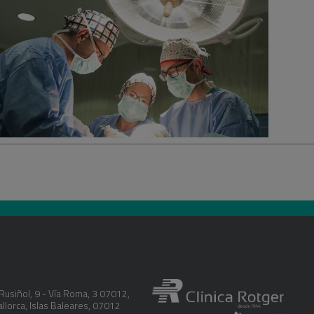
gia
 intervenció la pacient recupera la seva vida normal
inicialment, es requereix comptar amb ajuda. Les
e la intervenció es suavitzen amb la prescripció
en progressivament.
de la SECPRE (Societat Espanyola de Cirurgia
i Estètica).
Rusiñol, 9 - Vía Roma, 3 07012
,
llorca
,
Islas Baleares
,
07012