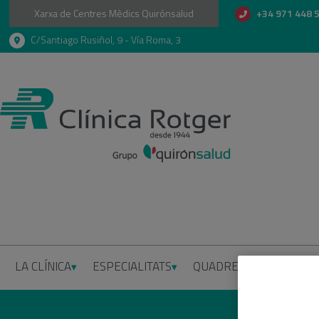
Xarxa de Centres Mèdics Quirónsalud
+34 971 448 
C/Santiago Rusiñol, 9 - Vía Roma, 3
LA CLÍNICA
ESPECIALITATS
QUADRE MÈDIC
INFO