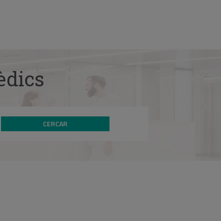
èdics
CERCAR