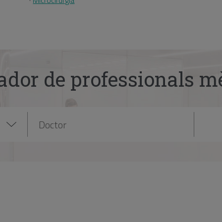
·
Microcirurgia
ador de professionals m