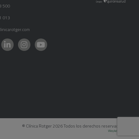
8 500
1 013
inicarotger.com
® Clínica Rotger 2026 Todos los derechos reservados
- by
Weyketing.com