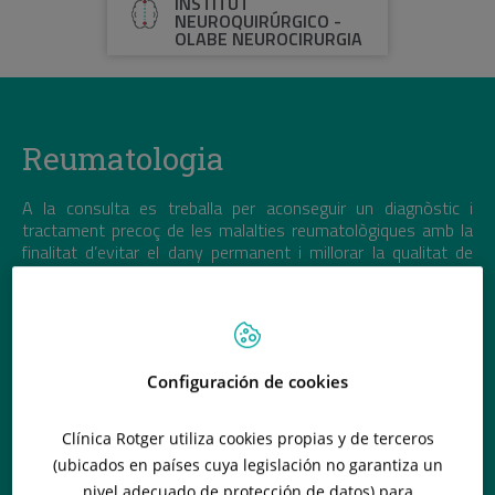
INSTITUT
NEUROQUIRÚRGICO -
OLABE NEUROCIRURGIA
Reumatologia
A la consulta es treballa per aconseguir un diagnòstic i
tractament precoç de les malalties reumatològiques amb la
finalitat d’evitar el dany permanent i millorar la qualitat de
vida del pacient.
Configuración de cookies
Clínica Rotger utiliza cookies propias y de terceros
(ubicados en países cuya legislación no garantiza un
nivel adecuado de protección de datos) para