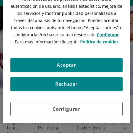
autenticación de usuario, análisis estadístico, mejora de
los servicios y mostrar publicidad personalizada a
través del análisis de tu navegación. Puedes aceptar
todas las cookies, pulsando el botón "
Aceptar cookies
" o
configurarlas/rechazar
su uso desde este
Configurar
.
Para más información clic aquí:
Política de cookies
Aceptar
Rechazar
Configurar
El servei de
reumatologia
està especialitzat en el
diagnòstic i tractament de malalties autoimmunes com ara
Lupus, Polimitosi, Esclerodèrmia o