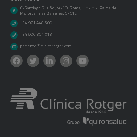
C/Santiago Rusiñol, 9 - Vía Roma, 3 07012
,
Palma de
Mallorca
,
Islas Baleares
,
07012
+34 971 448 500
+34 900 301 013
paciente@clinicarotger.com