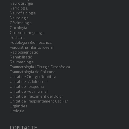
Neurocirurgia
Nefrologia
Neurofisiologia
Neurologia
Oftalmologia
Oncologia
Otorrinolaringologia
Pediatria
Podologia i Biomecànica
Psiquiatria Infanto Juvenil
Radiodiagnòstic
Rehabilitació
Reumatologia
Traumatologia i Cirurgia Ortopèdica
Traumatologia de Columna
Unitat de Cirurgia Robòtica
Unitat de l’Adolescent
Unitat de l’esquena
Unitat de Peu i Turmell
Unitat de Tractament del Dolor
Unitat de Trasplantament Capil·lar
Urgències
Urologia
CONTACTE