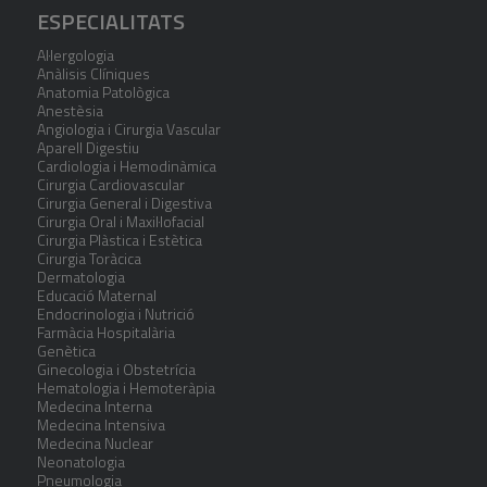
ESPECIALITATS
Al·lergologia
Anàlisis Clíniques
Anatomia Patològica
Anestèsia
Angiologia i Cirurgia Vascular
Aparell Digestiu
Cardiologia i Hemodinàmica
Cirurgia Cardiovascular
Cirurgia General i Digestiva
Cirurgia Oral i Maxil·lofacial
Cirurgia Plàstica i Estètica
Cirurgia Toràcica
Dermatologia
Educació Maternal
Endocrinologia i Nutrició
Farmàcia Hospitalària
Genètica
Ginecologia i Obstetrícia
Hematologia i Hemoteràpia
Medecina Interna
Medecina Intensiva
Medecina Nuclear
Neonatologia
Pneumologia