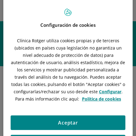
INSTITUT
NEUROQUIRÚRGICO -
OLABE NEUROCIRURGIA
Configuración de cookies
Clínica Rotger utiliza cookies propias y de terceros
Guia d’Acollida
(ubicados en países cuya legislación no garantiza un
nivel adecuado de protección de datos) para
autenticación de usuario, análisis estadístico, mejora de
los servicios y mostrar publicidad personalizada a
través del análisis de tu navegación. Puedes aceptar
todas las cookies, pulsando el botón "
Aceptar cookies
" o
configurarlas/rechazar
su uso desde este
Configurar
.
Para más información clic aquí:
Política de cookies
Consulti la nostra
Guia d’Acollida
al pacient, per a
conèixer tots els serveis i instal·lacions que tenen a la seva
disposició, tant vostè com els seus familiars i
acompanyants.
Aceptar