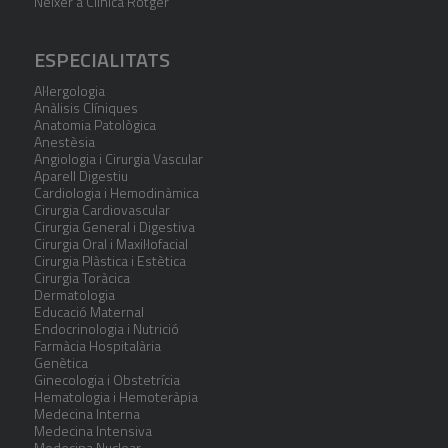
Néixer a Clínica Rotger
ESPECIALITATS
Al·lergologia
Anàlisis Clíniques
Anatomia Patològica
Anestèsia
Angiologia i Cirurgia Vascular
Aparell Digestiu
Cardiologia i Hemodinàmica
Cirurgia Cardiovascular
Cirurgia General i Digestiva
Cirurgia Oral i Maxil·lofacial
Cirurgia Plàstica i Estètica
Cirurgia Toràcica
Dermatologia
Educació Maternal
Endocrinologia i Nutrició
Farmàcia Hospitalària
Genètica
Ginecologia i Obstetrícia
Hematologia i Hemoteràpia
Medecina Interna
Medecina Intensiva
Medecina Nuclear