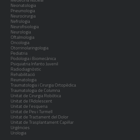
Neonatologia
Pneumologia
Neurocirurgia
Nefrologia
Neurofisiologia
Neurologia
Oftalmologia
Oncologia
Otorrinolaringologia
Pediatria
Podologia i Biomecànica
Psiquiatria Infanto Juvenil
Radiodiagnòstic
Rehabilitació
Reumatologia
Traumatologia i Cirurgia Ortopèdica
Traumatologia de Columna
Unitat de Cirurgia Robòtica
Unitat de l’Adolescent
Unitat de l’esquena
Unitat de Peu i Turmell
Unitat de Tractament del Dolor
Unitat de Trasplantament Capil·lar
Urgències
Urologia