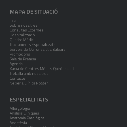
MAPA DE SITUACIÓ
Inici
Sobre nosaltres
Consultes Externes
Hospitalització
Quadre Mèdic
Tractaments Especialitzats
Serveis de Quironsalut a Balears
Promocions
Sala de Premsa
Agenda
Xarxa de Centres Mèdics Quirónsalud
Treballa amb nosaltres
Contacte
Néixer a Clínica Rotger
ESPECIALITATS
Al·lergologia
Anàlisis Clíniques
Anatomia Patològica
Anestèsia