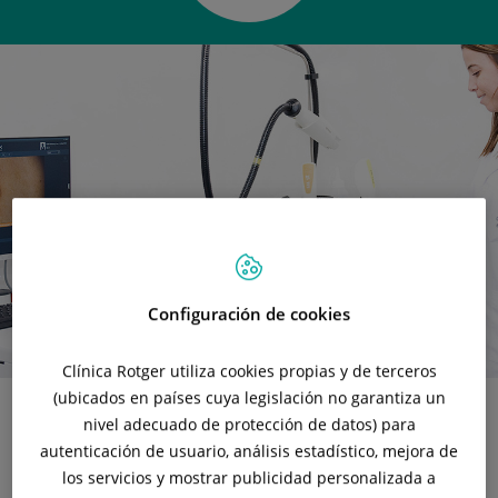
Configuración de cookies
Clínica Rotger utiliza cookies propias y de terceros
(ubicados en países cuya legislación no garantiza un
nivel adecuado de protección de datos) para
autenticación de usuario, análisis estadístico, mejora de
Unitat de Dermatologia Oncològica:
la incidència de
càncer de pell ha augmentat de forma exponencial en els
los servicios y mostrar publicidad personalizada a