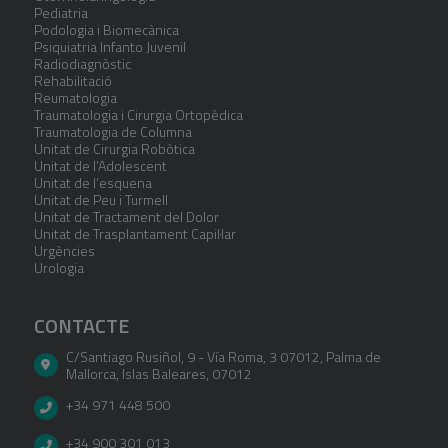
Pediatria
Podologia i Biomecànica
Psiquiatria Infanto Juvenil
Radiodiagnòstic
Rehabilitació
Reumatologia
Traumatologia i Cirurgia Ortopèdica
Traumatologia de Columna
Unitat de Cirurgia Robòtica
Unitat de l’Adolescent
Unitat de l’esquena
Unitat de Peu i Turmell
Unitat de Tractament del Dolor
Unitat de Trasplantament Capil·lar
Urgències
Urologia
CONTACTE
C/Santiago Rusiñol, 9 - Vía Roma, 3 07012
,
Palma de
Mallorca
,
Islas Baleares
,
07012
+34 971 448 500
+34 900 301 013