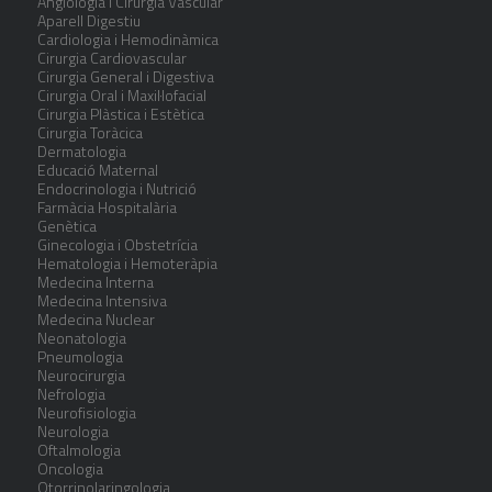
Angiologia i Cirurgia Vascular
Aparell Digestiu
Cardiologia i Hemodinàmica
Cirurgia Cardiovascular
Cirurgia General i Digestiva
Cirurgia Oral i Maxil·lofacial
Cirurgia Plàstica i Estètica
Cirurgia Toràcica
Dermatologia
Educació Maternal
Endocrinologia i Nutrició
Farmàcia Hospitalària
Genètica
Ginecologia i Obstetrícia
Hematologia i Hemoteràpia
Medecina Interna
Medecina Intensiva
Medecina Nuclear
Neonatologia
Pneumologia
Neurocirurgia
Nefrologia
Neurofisiologia
Neurologia
Oftalmologia
Oncologia
Otorrinolaringologia