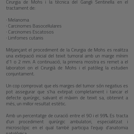
Cirurgia de Mohs i la tècnica del Gangli Sentinella en el
tractament de:
· Melanoma
· Carcinomes Basocel·lulares
· Carcinomes Escatosos
· Limfomes cutanis
Mitjançant el procediment de la Cirurgia de Mohs es realitza
una extirpació inicial del teixit tumoral amb un marge mínim
d'1 o 2 mm. A continuació, la primera mostra es remet a el
laboratori on el Cirurgià de Mohs i el patòleg la estudien
conjuntament.
Un cop comprovat que els marges del tumor són negatius es
pot assegurar que s'ha extirpat completament i tancar el
defecte quirúrgic, salvant el màxim de teixit sa, obtenint a
més, un millor resultat estètic.
Amb un percentatge de curació entre el 90 i el 99%. Es tracta
d'un procediment quirúrgic ambulatori, especialitzat i
microscòpic en el qual també participa l'equip d'anatomia
patològica.