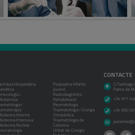
CONTACTE
armàcia Hospitalària
Psiquiatria Infanto
C/Santiago 
enètica
Juvenil
Palma de Ma
inecologia i
Radiodiagnòstic
+34 971 44
bstetrícia
Rehabilitació
ematologia i
Reumatologia
emoteràpia
Traumatologia i Cirurgia
+34 900 30
edecina Interna
Ortopèdica
edecina Intensiva
Traumatologia de
paciente@cl
edecina Nuclear
Columna
eonatologia
Unitat de Cirurgia