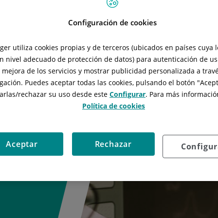
Configuración de cookies
tger utiliza cookies propias y de terceros (ubicados en países cuya 
n nivel adecuado de protección de datos) para autenticación de usu
tes les àrees de
, mejora de los servicios y mostrar publicidad personalizada a travé
l, patologia de
gación. Puedes aceptar todas las cookies, pulsando el botón "
Acept
Implantologia,
arlas/rechazar
su uso desde este
Configurar
. Para más información
 i les diferents
Política de cookies
 patologia de
ractament de la
Aceptar
Rechazar
Configur