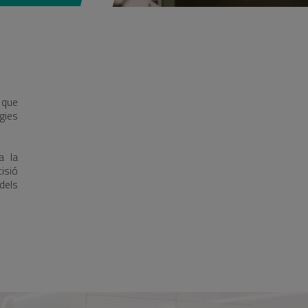
 que
gies
a la
isió
dels