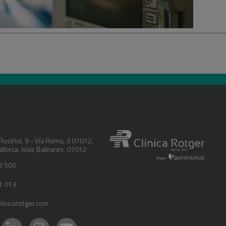
Rusiñol, 9 - Vía Roma, 3 07012
,
llorca
,
Islas Baleares
,
07012
8 500
1 013
inicarotger.com