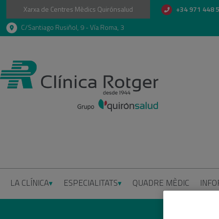
Xarxa de Centres Mèdics Quirónsalud
+34 971 448 
C/Santiago Rusiñol, 9 - Vía Roma, 3
LA CLÍNICA
ESPECIALITATS
QUADRE MÈDIC
INFO