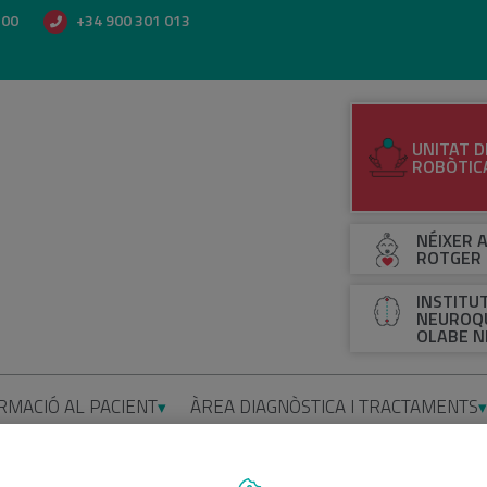
500
+34 900 301 013
UNITAT D
ROBÒTIC
NÉIXER A
ROTGER
INSTITU
NEUROQU
OLABE N
RMACIÓ AL PACIENT
ÀREA DIAGNÒSTICA I TRACTAMENTS