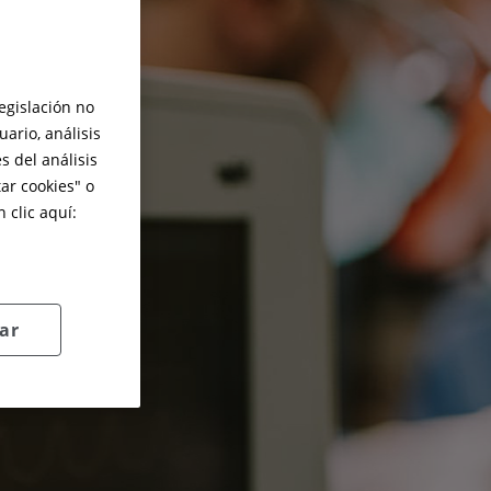
legislación no
ario, análisis
s del análisis
ar cookies
" o
 clic aquí:
ar