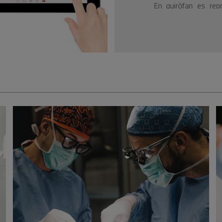
En quiròfan es repr
pacient, amb màxima 
L'experiència quirú
últims avenços tec
minimitza l'estada a 
de la vida normal.