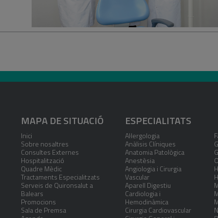
MAPA DE SITUACIÓ
ESPECIALITATS
Inici
Al·lergologia
F
Sobre nosaltres
Anàlisis Clíniques
G
Consultes Externes
Anatomia Patològica
G
Hospitalització
Anestèsia
O
Quadre Mèdic
Angiologia i Cirurgia
H
Tractaments Especialitzats
Vascular
H
Serveis de Quironsalut a
Aparell Digestiu
M
Balears
Cardiologia i
M
Promocions
Hemodinàmica
M
Sala de Premsa
Cirurgia Cardiovascular
N