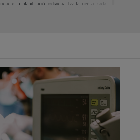
odueix la planificació individualitzada per a cada
seguretat i precisió.
rgica dels especialistes, combinada amb l'ús dels
nològics facilita la recuperació dels pacients,
la Clínica i escurça els terminis per a la recuperació