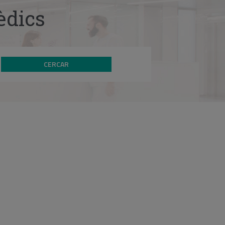
èdics
CERCAR