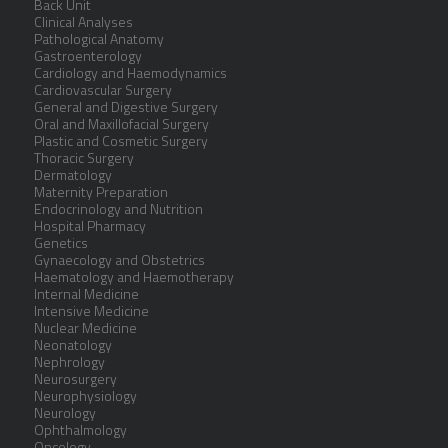
Back Unit
Clinical Analyses
Pathological Anatomy
Gastroenterology
Cardiology and Haemodynamics
Cardiovascular Surgery
General and Digestive Surgery
Oral and Maxillofacial Surgery
Plastic and Cosmetic Surgery
Thoracic Surgery
Dermatology
Maternity Preparation
Endocrinology and Nutrition
Hospital Pharmacy
Genetics
Gynaecology and Obstetrics
Haematology and Haemotherapy
Internal Medicine
Intensive Medicine
Nuclear Medicine
Neonatology
Nephrology
Neurosurgery
Neurophysiology
Neurology
Ophthalmology
Oncology