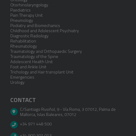
Otorhinolaryngology
Paediatrics
Pain Therapy Unit
Pneumology
Podiatry and Biomechanics
Childhood and Adolescent Psychiatry
Diagnostic Radiology
Rehabilitation
Rheumatology
Traumatology and Orthopaedic Surgery
Traumatology of the Spine
Adolescent Health Unit
Foot and Ankle Unit
Trichology and Hair transplant Unit
Emergencies
Urology
CONTACT
C/Santiago Rusiñol, 9 - Vía Roma, 3 07012
,
Palma de
Mallorca
,
Islas Baleares
,
07012
+34 971 448 500
+34 900 301 013