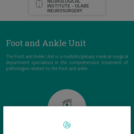
NEUROLOGICAL
INSTITUTE - OLABE
NEUROSURGERY
Foot and Ankle Unit
The Foot and Ankle Unit is a multidisciplinary medical-surgical
department specialized in the comprehensive treatment of
pathologies related to the foot and ankle.