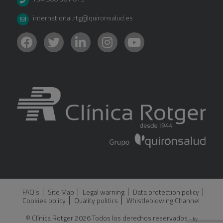
international.rtg@quironsalud.es
FAQ’s
Site Map
Legal warning
Data protection policy
Cookies policy
Quality politics
Whistleblowing Channel
® Clínica Rotger 2026 Todos los derechos reservados
- by