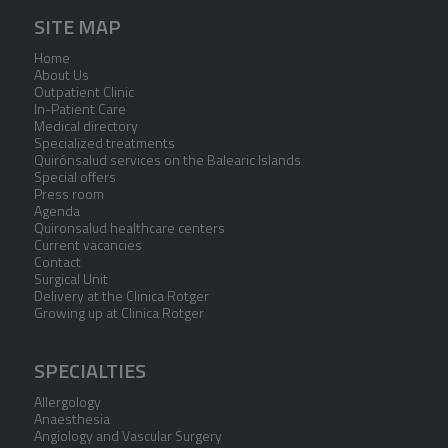
SITE MAP
Home
About Us
Outpatient Clinic
In-Patient Care
Medical directory
Specialized treatments
Quirónsalud services on the Balearic Islands
Special offers
Press room
Agenda
Quironsalud healthcare centers
Current vacancies
Contact
Surgical Unit
Delivery at the Clinica Rotger
Growing up at Clinica Rotger
SPECIALTIES
Allergology
Anaesthesia
Angiology and Vascular Surgery