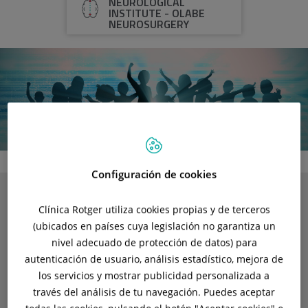
NEUROLOGICAL
INSTITUTE - OLABE
NEUROSURGERY
Configuración de cookies
Clínica Rotger utiliza cookies propias y de terceros
Escuela de Crianza de Clínica Rotger
(ubicados en países cuya legislación no garantiza un
nivel adecuado de protección de datos) para
Próximos Eventos
autenticación de usuario, análisis estadístico, mejora de
los servicios y mostrar publicidad personalizada a
El
Servicio de Pediatría de Clínica Rotger
presenta la nueva
través del análisis de tu navegación. Puedes aceptar
“
Escuela de Crianza
” una agenda de eventos, charlas y