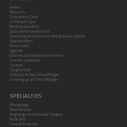
Home
About Us
Outpatient Clinic
In-Patient Care
Medical directory
Specialized treatments
Quirónsalud services on the Balearic Islands
Special offers
Press room
Agenda
Quironsalud healthcare centers
Current vacancies
Contact
Surgical Unit
Delivery at the Clinica Rotger
Growing up at Clinica Rotger
SPECIALTIES
Allergology
Anaesthesia
Angiology and Vascular Surgery
Back Unit
Clinical Analyses