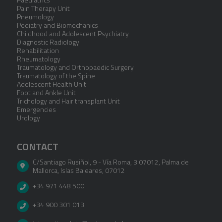
Pain Therapy Unit
Pneumology
Podiatry and Biomechanics
Childhood and Adolescent Psychiatry
Diagnostic Radiology
Rehabilitation
Rheumatology
Traumatology and Orthopaedic Surgery
Traumatology of the Spine
Adolescent Health Unit
Foot and Ankle Unit
Trichology and Hair transplant Unit
Emergencies
Urology
CONTACT
C/Santiago Rusiñol, 9 - Vía Roma, 3 07012
,
Palma de
Mallorca
,
Islas Baleares
,
07012
+34 971 448 500
+34 900 301 013