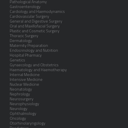
Pathological Anatomy
Gastroenterology
Cardiology and Haemodynamics
Cardiovascular Surgery
General and Digestive Surgery
Oral and Maxillofacial Surgery
Plastic and Cosmetic Surgery
Thoracic Surgery
Dermatology
Maternity Preparation
Endocrinology and Nutrition
Hospital Pharmacy
Genetics
Gynaecology and Obstetrics
Haematology and Haemotherapy
Internal Medicine
Intensive Medicine
Nuclear Medicine
Neonatology
Nephrology
Neurosurgery
Neurophysiology
Neurology
Ophthalmology
Oncology
Otorhinolaryngology
Paediatrics