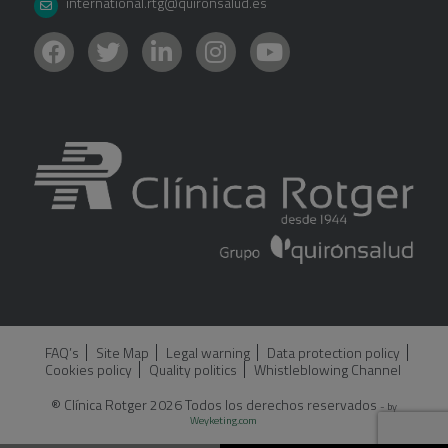
international.rtg@quironsalud.es
FAQ’s
Site Map
Legal warning
Data protection policy
Cookies policy
Quality politics
Whistleblowing Channel
® Clínica Rotger 2026 Todos los derechos reservados
- by
Weyketing.com