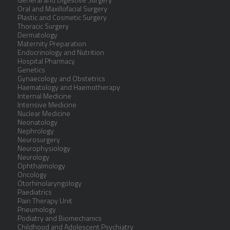
Oral and Maxillofacial Surgery
Plastic and Cosmetic Surgery
Thoracic Surgery
Dermatology
Maternity Preparation
Endocrinology and Nutrition
Hospital Pharmacy
Genetics
Gynaecology and Obstetrics
Haematology and Haemotherapy
Internal Medicine
Intensive Medicine
Nuclear Medicine
Neonatology
Nephrology
Neurosurgery
Neurophysiology
Neurology
Ophthalmology
Oncology
Otorhinolaryngology
Paediatrics
Pain Therapy Unit
Pneumology
Podiatry and Biomechanics
Childhood and Adolescent Psychiatry