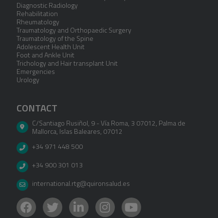
Diagnostic Radiology
Rehabilitation
Rheumatology
Traumatology and Orthopaedic Surgery
Traumatology of the Spine
Adolescent Health Unit
Foot and Ankle Unit
Trichology and Hair transplant Unit
Emergencies
Urology
CONTACT
C/Santiago Rusiñol, 9 - Vía Roma, 3 07012
,
Palma de
Mallorca
,
Islas Baleares
,
07012
+34 971 448 500
+34 900 301 013
international.rtg@quironsalud.es