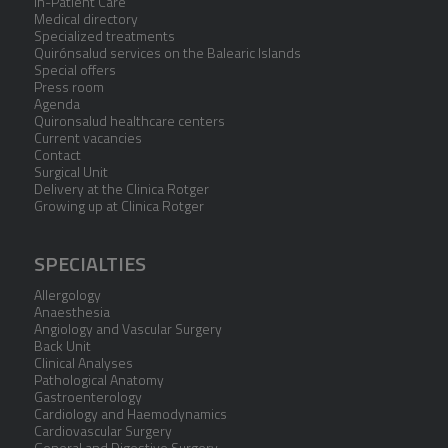
In-Patient Care
Medical directory
Specialized treatments
Quirónsalud services on the Balearic Islands
Special offers
Press room
Agenda
Quironsalud healthcare centers
Current vacancies
Contact
Surgical Unit
Delivery at the Clinica Rotger
Growing up at Clinica Rotger
SPECIALTIES
Allergology
Anaesthesia
Angiology and Vascular Surgery
Back Unit
Clinical Analyses
Pathological Anatomy
Gastroenterology
Cardiology and Haemodynamics
Cardiovascular Surgery
General and Digestive Surgery