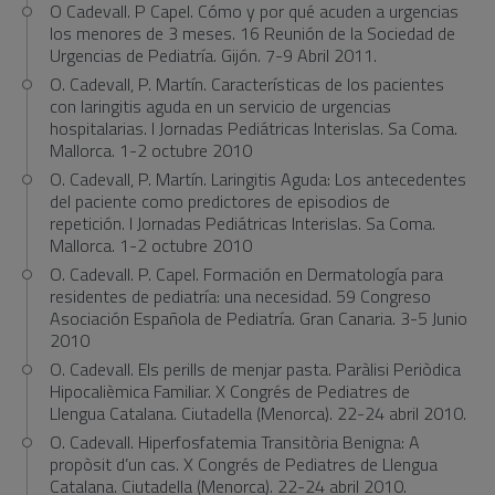
O Cadevall. P Capel. Cómo y por qué acuden a urgencias
los menores de 3 meses. 16 Reunión de la Sociedad de
Urgencias de Pediatría. Gijón. 7-9 Abril 2011.
O. Cadevall, P. Martín. Características de los pacientes
con laringitis aguda en un servicio de urgencias
hospitalarias. I Jornadas Pediátricas Interislas. Sa Coma.
Mallorca. 1-2 octubre 2010
O. Cadevall, P. Martín. Laringitis Aguda: Los antecedentes
del paciente como predictores de episodios de
repetición. I Jornadas Pediátricas Interislas. Sa Coma.
Mallorca. 1-2 octubre 2010
O. Cadevall. P. Capel. Formación en Dermatología para
residentes de pediatría: una necesidad. 59 Congreso
Asociación Española de Pediatría. Gran Canaria. 3-5 Junio
2010
O. Cadevall. Els perills de menjar pasta. Paràlisi Periòdica
Hipocalièmica Familiar. X Congrés de Pediatres de
Llengua Catalana. Ciutadella (Menorca). 22-24 abril 2010.
O. Cadevall. Hiperfosfatemia Transitòria Benigna: A
propòsit d’un cas. X Congrés de Pediatres de Llengua
Catalana. Ciutadella (Menorca). 22-24 abril 2010.