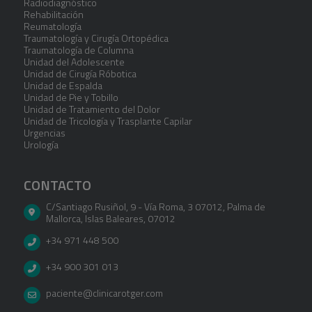
Radiodiagnóstico
Rehabilitación
Reumatología
Traumatología y Cirugía Ortopédica
Traumatología de Columna
Unidad del Adolescente
Unidad de Cirugía Róbotica
Unidad de Espalda
Unidad de Pie y Tobillo
Unidad de Tratamiento del Dolor
Unidad de Tricología y Trasplante Capilar
Urgencias
Urología
CONTACTO
C/Santiago Rusiñol, 9 - Vía Roma, 3 07012
,
Palma de
Mallorca
,
Islas Baleares
,
07012
+34 971 448 500
+34 900 301 013
paciente@clinicarotger.com