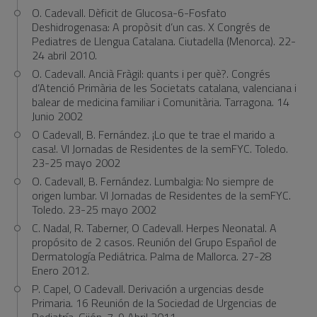
O. Cadevall. Dèficit de Glucosa-6-Fosfato
Deshidrogenasa: A propòsit d’un cas. X Congrés de
Pediatres de Llengua Catalana. Ciutadella (Menorca). 22-
24 abril 2010.
O. Cadevall. Ancià Fràgil: quants i per què?. Congrés
d’Atenció Primària de les Societats catalana, valenciana i
balear de medicina familiar i Comunitària. Tarragona. 14
Junio 2002
O Cadevall, B. Fernández. ¡Lo que te trae el marido a
casa!. VI Jornadas de Residentes de la semFYC. Toledo.
23-25 mayo 2002
O. Cadevall, B. Fernández. Lumbalgia: No siempre de
origen lumbar. VI Jornadas de Residentes de la semFYC.
Toledo. 23-25 mayo 2002
C. Nadal, R. Taberner, O Cadevall. Herpes Neonatal. A
propósito de 2 casos. Reunión del Grupo Español de
Dermatología Pediátrica. Palma de Mallorca. 27-28
Enero 2012.
P. Capel, O Cadevall. Derivación a urgencias desde
Primaria. 16 Reunión de la Sociedad de Urgencias de