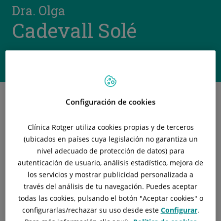
Dra. Olga
Cadevall Solé
Profesional de
PEDIATRÍA
Configuración de cookies
Clínica Rotger utiliza cookies propias y de terceros
Formación Académica
(ubicados en países cuya legislación no garantiza un
nivel adecuado de protección de datos) para
Licenciada en Medicina y Cirugía por la Facultad de
autenticación de usuario, análisis estadístico, mejora de
Medicina de la Universitat de Barcelona (1996)
los servicios y mostrar publicidad personalizada a
Especialista en Medicina Familiar y Comunitaria en la
través del análisis de tu navegación. Puedes aceptar
Unidad Docent de Costa de Ponent (UDCP). Barcelona
todas las cookies, pulsando el botón "
Aceptar cookies
" o
(2002)
configurarlas/rechazar
su uso desde este
Configurar
.
Especialista en Pediatría y sus Áreas Específicas en el