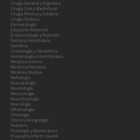
Cirugía General y Digestiva
Cirugía Oral y Maxilofacial
Cirugía Plástica y Estética
Cirugía Torácica
Dermatología
Educación Maternal
Endocrinología y Nutrición
Farmacia Hospitalaria
Genética
Ginecología y Obstetricia
Hematología y Hemoterapia
Medicina Interna
Medicina Intensiva
Medicina Nuclear
Nefrología
Neonatología
Neumología
Neurocirugía
Neurofisiología
Neurología
Oftalmología
Oncología
Otorrinolaringología
Pediatría
Podología y Biomecánica
Psiquiatría Infanto Juvenil