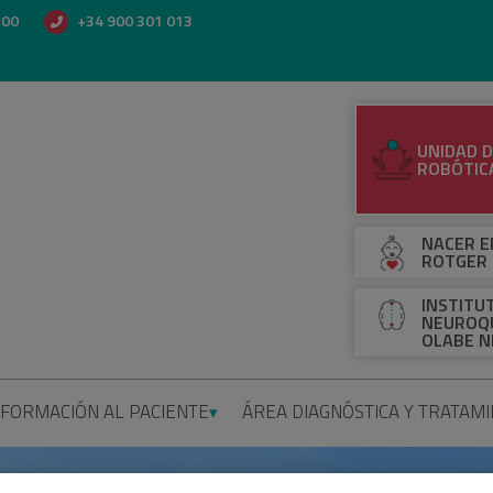
500
+34 900 301 013
UNIDAD D
ROBÓTIC
NACER E
ROTGER
INSTITU
NEUROQU
OLABE N
NFORMACIÓN AL PACIENTE
ÁREA DIAGNÓSTICA Y TRATAM