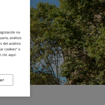
legislación no
ario, análisis
s del análisis
ar cookies
" o
 clic aquí:
ar