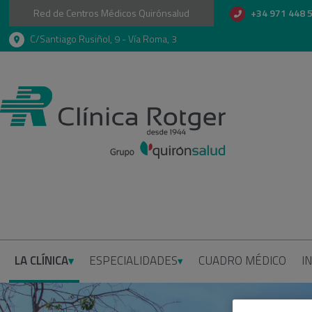
Red de Centros Médicos Quirónsalud
+34 971 448 
C/Santiago Rusiñol, 9 - Vía Roma, 3
LA CLÍNICA
ESPECIALIDADES
CUADRO MÉDICO
I