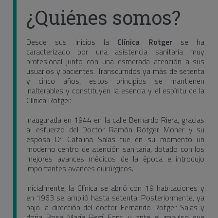
¿Quiénes somos?
Desde sus inicios la
Clínica Rotger
se ha
caracterizado por una asistencia sanitaria muy
profesional junto con una esmerada atención a sus
usuarios y pacientes. Transcurridos ya más de setenta
y cinco años, estos principios se mantienen
inalterables y constituyen la esencia y el espíritu de la
Clínica Rotger.
Inaugurada en 1944 en la calle Bernardo Riera, gracias
al esfuerzo del Doctor Ramón Rotger Moner y su
esposa Dª Catalina Salas fue en su momento un
moderno centro de atención sanitaria, dotado con los
mejores avances médicos de la época e introdujo
importantes avances quirúrgicos.
Inicialmente, la Clínica se abrió con 19 habitaciones y
en 1963 se amplió hasta setenta. Posteriormente, ya
bajo la dirección del doctor Fernando Rotger Salas y
doña Rosa María Regí Font, y ante el impulso que