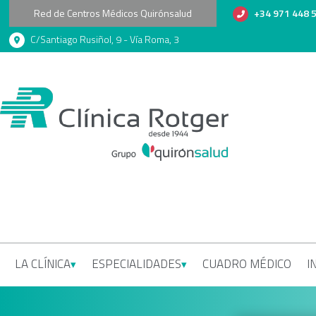
Red de Centros Médicos Quirónsalud
+34 971 448 
C/Santiago Rusiñol, 9 - Vía Roma, 3
LA CLÍNICA
ESPECIALIDADES
CUADRO MÉDICO
I