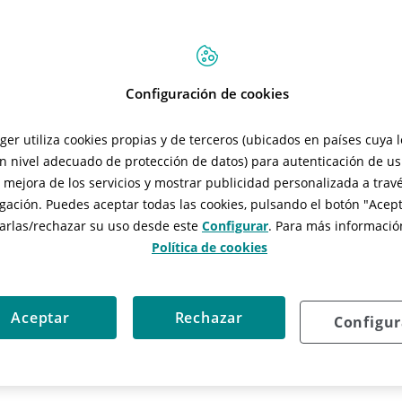
Configuración de cookies
tger utiliza cookies propias y de terceros (ubicados en países cuya 
n nivel adecuado de protección de datos) para autenticación de usu
, mejora de los servicios y mostrar publicidad personalizada a travé
gación. Puedes aceptar todas las cookies, pulsando el botón "
Acept
arlas/rechazar
su uso desde este
Configurar
. Para más información
Política de cookies
so de las cookies en sus páginas web.
Aceptar
Rechazar
po a través de las páginas web. Son herramientas
Configur
servicios de la sociedad de la información. Entre
formación sobre los hábitos de navegación de un
da, se pueden utilizar para reconocer al usuario y