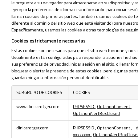
le pregunta a su navegador para almacenarse en su dispositivo y a
ejemplo la preferencia de idioma o su información para iniciar sesi
llaman cookies de primeras partes. También usamos cookies de te
diferente al dominio del sitio web que está visitando) para nuestr
Específicamente, usamos las cookies y otras tecnologías de seguim
Cookies estrictamente necesarias
Estas cookies son necesarias para que el sitio web funcione y no 
Usualmente están configuradas para responder a acciones hechas po
sus preferencias de privacidad, iniciar sesión en el sitio, o llenar 
bloquear o alertar la presencia de estas cookies, pero algunas part
guardan ninguna información personal identificable.
SUBGRUPO DE COOKIES
COOKIES
Cookies
www.clinicarotger.com
PHPSESSID
,
OptanonConsent
,
estrictamente
OptanonAlertBoxClosed
necesarias
clinicarotger.com
PHPSESSID
,
OptanonConsent
,
_
xxxxxxxx
,
OptanonAlertBoxClose