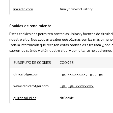
linkedin.com
AnalyticsSyncHistory
Cookies de rendimiento
Estas cookies nos permiten contar las visitas y fuentes de circul
nuestro sitio. Nos ayudan a saber qué páginas son las más o menos 
Toda la información que recogen estas cookies es agregada y, por l
sabremos cuándo visitó nuestro sitio, y por lo tanto no podremos s
SUBGRUPO DE COOKIES
COOKIES
Cookies
clinicarotger.com
_ga_xxxxxxxxxx
,
_gid
,
_ga
de
rendimiento
www.clinicarotger.com
_ga
,
_ga_xxxxxxxxxx
quironsalud.es
dtCookie