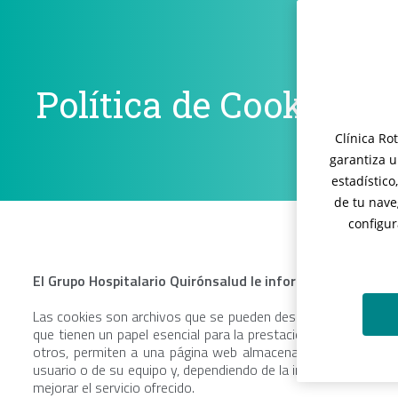
Política de Cookies
Clínica Ro
garantiza u
estadístico
de tu nave
configur
El Grupo Hospitalario Quirónsalud le informa acerca del u
Las cookies son archivos que se pueden descargar en su equi
que tienen un papel esencial para la prestación de numerosos 
otros, permiten a una página web almacenar y recuperar in
usuario o de su equipo y, dependiendo de la información obteni
mejorar el servicio ofrecido.