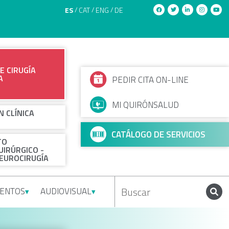
ES
CAT
ENG
DE
E CIRUGÍA
A
PEDIR CITA ON-LINE
MI QUIRÓNSALUD
N CLÍNICA
CATÁLOGO DE SERVICIOS
TO
IRÚRGICO -
EUROCIRUGÍA
IENTOS
AUDIOVISUAL