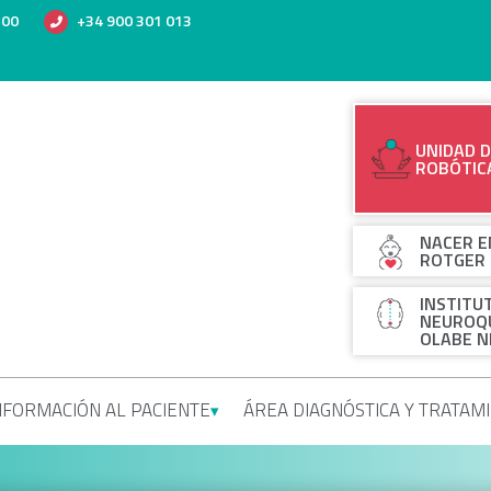
500
+34 900 301 013
UNIDAD D
ROBÓTIC
NACER E
ROTGER
INSTITU
NEUROQU
OLABE N
NFORMACIÓN AL PACIENTE
ÁREA DIAGNÓSTICA Y TRATAM