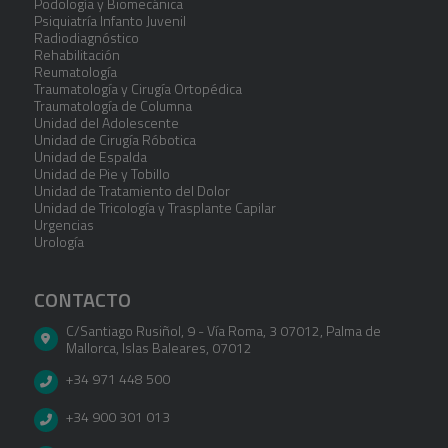
Podología y Biomecánica
Psiquiatría Infanto Juvenil
Radiodiagnóstico
Rehabilitación
Reumatología
Traumatología y Cirugía Ortopédica
Traumatología de Columna
Unidad del Adolescente
Unidad de Cirugía Róbotica
Unidad de Espalda
Unidad de Pie y Tobillo
Unidad de Tratamiento del Dolor
Unidad de Tricología y Trasplante Capilar
Urgencias
Urología
CONTACTO
C/Santiago Rusiñol, 9 - Vía Roma, 3 07012
,
Palma de
Mallorca
,
Islas Baleares
,
07012
+34 971 448 500
+34 900 301 013