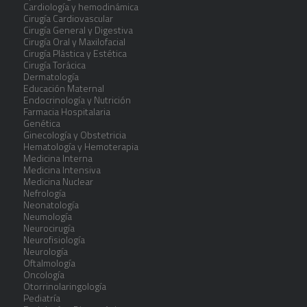
Cardiología y hemodinámica
Cirugía Cardiovascular
Cirugía General y Digestiva
Cirugía Oral y Maxilofacial
Cirugía Plástica y Estética
Cirugía Torácica
Dermatología
Educación Maternal
Endocrinología y Nutrición
Farmacia Hospitalaria
Genética
Ginecología y Obstetricia
Hematología y Hemoterapia
Medicina Interna
Medicina Intensiva
Medicina Nuclear
Nefrología
Neonatología
Neumología
Neurocirugía
Neurofisiología
Neurología
Oftalmología
Oncología
Otorrinolaringología
Pediatría