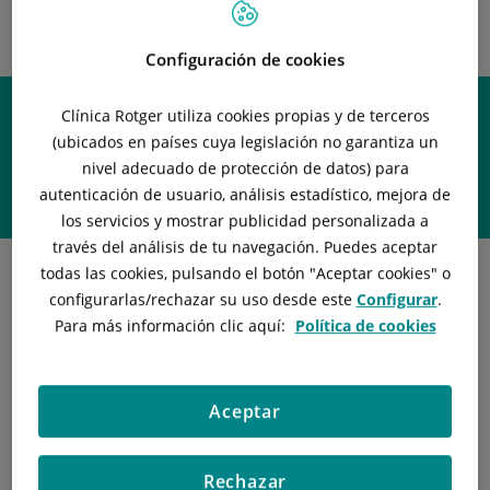
INSTITUTO
NEUROQUIRÚRGICO -
OLABE NEUROCIRUGÍA
Configuración de cookies
Clínica Rotger utiliza cookies propias y de terceros
(ubicados en países cuya legislación no garantiza un
nivel adecuado de protección de datos) para
Política de Calidad
autenticación de usuario, análisis estadístico, mejora de
los servicios y mostrar publicidad personalizada a
través del análisis de tu navegación. Puedes aceptar
todas las cookies, pulsando el botón "
Aceptar cookies
" o
configurarlas/rechazar
su uso desde este
Configurar
.
Para más información clic aquí:
Política de cookies
POLÍTICA DE LA CALIDAD DEL SERVICIO DE ANÁLISIS
CLÍNICOS
La política de calidad establecida en el Servicio de Análisis
Clínicos contempla:
Aceptar
· ofrecer y dar el mejor servicio diagnóstico con la máxima
eficiencia y calidad, tanto técnica como humana;
Rechazar