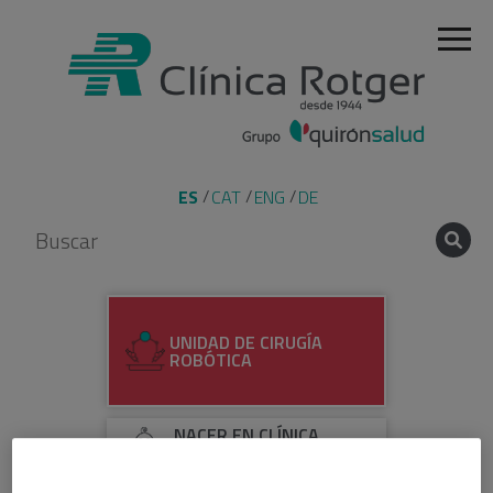
ES
CAT
ENG
DE
UNIDAD DE CIRUGÍA
ROBÓTICA
NACER EN CLÍNICA
ROTGER