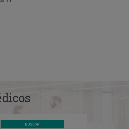
dos en
édicos
BUSCAR