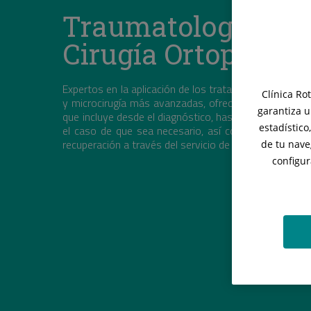
Traumatología y
Cirugía Ortopédica
Expertos en la aplicación de los tratamientos y las téc
Clínica Ro
y microcirugía más avanzadas, ofrece al paciente un s
garantiza u
que incluye desde el diagnóstico, hasta una intervenci
estadístico
el caso de que sea necesario, así como su tratamie
recuperación a través del servicio de rehabilitación.
de tu nave
configur