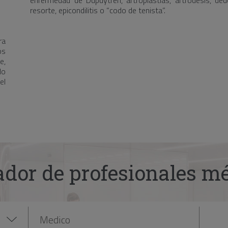
enfermedad de Dupuytren, artroplastias, artrodesis, de
resorte, epicondilitis o “codo de tenista”.
ra
os
e,
do
el
dor de profesionales m