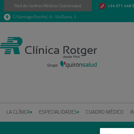
Red de Centros Médicos Quirónsalud
+34 971 448 
C/Santiago Rusiñol, 9 - Vía Roma, 3
LA CLÍNICA
ESPECIALIDADES
CUADRO MÉDICO
I