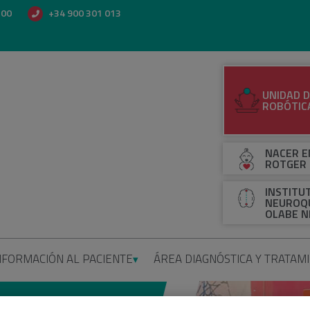
500
+34 900 301 013
UNIDAD D
ROBÓTIC
NACER E
ROTGER
INSTITU
NEUROQU
OLABE N
NFORMACIÓN AL PACIENTE
ÁREA DIAGNÓSTICA Y TRATAM