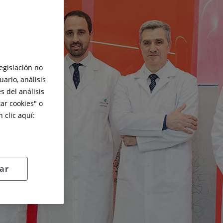
legislación no
ario, análisis
s del análisis
ar cookies
" o
 clic aquí:
ar