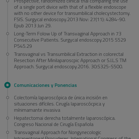
Prospective, randomized clinical trial comparing the use
of a single port divice with that of a flexible endoscope
with no other device for transumbilical cholecystectomy.
FSIS. Surgycal endoscopy.2013 Nov: 27(11): 4284-90.
Epub 2013 Jun 29.
Long-Term Folow Up of Transvaginal Approach in 73
Consecutive Patients. Surgycal endoscopy.2015 S529
P545.29
Transvaginal vs Transumbilical Extraction in colorectal
Resection After Minilaparoscpic Approach or S.I.L.S TM
Approach. Surgycal endoscopy.2016. 30:S325-S500.
Comunicaciones y Ponencias
Colectomía laparoscópica de única incisión en
situaciones difíciles. Cirugía laparoscócpica y
mínimamante invasiva
Hepatectomai derecha totalmente laparoscópica.
Congreso Nacional de Cirugía Española
Transvaginal Approach for Nongynecologic
Intraperitoneal Procuderes. International Congress of the