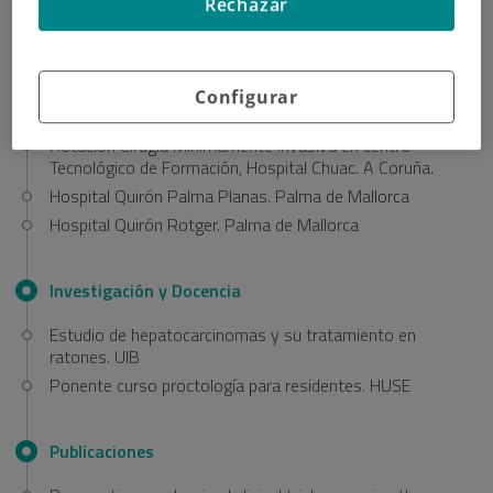
Rechazar
Rotación en Cirugía del Trasplante Hepático en Hospital
Juan Canalejo de A Coruña
Rotación específica en Cirugía de urgencias y paciente
politraumatizado, Hospital Parc Taulí, Sabadell.
Configurar
Barcelona.
Rotación Cirugía Mínimamente Invasiva en centro
Tecnológico de Formación, Hospital Chuac. A Coruña.
Hospital Quirón Palma Planas. Palma de Mallorca
Hospital Quirón Rotger. Palma de Mallorca
Investigación y Docencia
Estudio de hepatocarcinomas y su tratamiento en
ratones. UIB
Ponente curso proctología para residentes. HUSE
Publicaciones