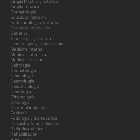
Cirugía Plástica y Estética
Cirugía Torácica
Dermatología
Educación Maternal
Endocrinología y Nutrición
Farmacia Hospitalaria
Genética
Ginecología y Obstetricia
Hematología y Hemoterapia
Medicina Interna
Medicina Intensiva
Medicina Nuclear
Nefrología
Neonatología
Neumología
Neurocirugía
Neurofisiología
Neurología
Oftalmología
Oncología
Otorrinolaringología
Pediatría
Podología y Biomecánica
Psiquiatría Infanto Juvenil
Radiodiagnóstico
Rehabilitación
Reumatología