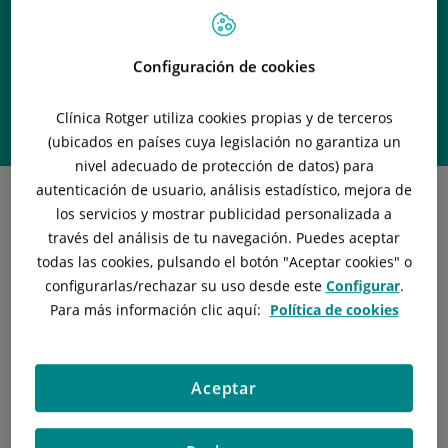
Dr. José María
Muñoz Pérez
Configuración de cookies
Profesional de
Clínica Rotger utiliza cookies propias y de terceros
CIRUGÍA GENERAL Y DIGESTIVA
(ubicados en países cuya legislación no garantiza un
nivel adecuado de protección de datos) para
autenticación de usuario, análisis estadístico, mejora de
los servicios y mostrar publicidad personalizada a
través del análisis de tu navegación. Puedes aceptar
todas las cookies, pulsando el botón "
Aceptar cookies
" o
Titulación
configurarlas/rechazar
su uso desde este
Configurar
.
Para más información clic aquí:
Política de cookies
Licenciado en Medicina
Experiencia Profesional
Aceptar
Formación de especialista realizada en hospital Son
Llatzer. Palma de Mallorca