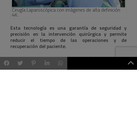
Cirugía Laparoscópica con imágenes de alta definición
4K.
Esta tecnología es una garantía de seguridad y
precisión en la intervención quirúrgica y permite
reducir el tiempo de las operaciones y de
recuperación del paciente.
Los
beneficios de la torre de Cirugía Laparoscópica
equipada
con sistema de visión 3D y Fluorescencia
se
pueden aplicar en intervenciones de
Cirugía oncológica
general, Cirugía General Digestiva, Cirugía
ginecológica y urológica
logrando en conjunto una
cirugía más precisa, menos invasiva y más segura para el
paciente.
La continua incorporación de nuevos equipos
tecnológicos responde al proyecto de Quirónsalud que
pretende poner la tecnología más avanzada a
disposición de los mejores especialistas, para ofrecer las
mayores garantías de precisión, seguridad y medicina de