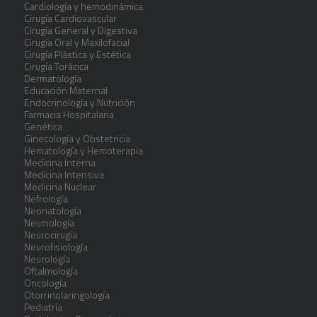
Cardiología y hemodinámica
Cirugía Cardiovascular
Cirugía General y Digestiva
Cirugía Oral y Maxilofacial
Cirugía Plástica y Estética
Cirugía Torácica
Dermatología
Educación Maternal
Endocrinología y Nutrición
Farmacia Hospitalaria
Genética
Ginecología y Obstetricia
Hematología y Hemoterapia
Medicina Interna
Medicina Intensiva
Medicina Nuclear
Nefrología
Neonatología
Neumología
Neurocirugía
Neurofisiología
Neurología
Oftalmología
Oncología
Otorrinolaringología
Pediatría