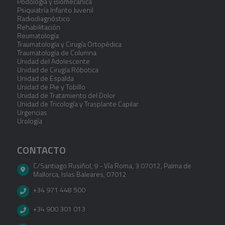
Podología y Biomecánica
Psiquiatría Infanto Juvenil
Radiodiagnóstico
Rehabilitación
Reumatología
Traumatología y Cirugía Ortopédica
Traumatología de Columna
Unidad del Adolescente
Unidad de Cirugía Róbotica
Unidad de Espalda
Unidad de Pie y Tobillo
Unidad de Tratamiento del Dolor
Unidad de Tricología y Trasplante Capilar
Urgencias
Urología
CONTACTO
C/Santiago Rusiñol, 9 - Vía Roma, 3 07012
,
Palma de
Mallorca
,
Islas Baleares
,
07012
+34 971 448 500
+34 900 301 013