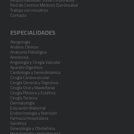
Red de Centros Médicos Quirónsalud
Trabaja con nosotros
Contacto
ESPECIALIDADES
Alergología
Análisis Clínicos
Anatomía Patológica
Anestesia
Angiología y Cirugía Vascular
Aparato Digestivo
Cardiología y hemodinámica
Cirugía Cardiovascular
Cirugía General y Digestiva
Cirugía Oral y Maxilofacial
Cirugía Plástica y Estética
Cirugía Torácica
Dermatología
Educación Maternal
Endocrinología y Nutrición
Farmacia Hospitalaria
Genética
Ginecología y Obstetricia
Hematología y Hemoterapia