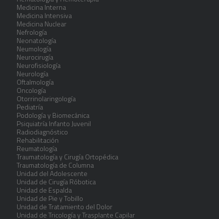
Medicina Interna
Medicina Intensiva
Medicina Nuclear
Nefrología
Neonatología
Neumología
Neurocirugía
Neurofisiología
Neurología
Oftalmología
Oncología
Otorrinolaringología
Pediatría
Podología y Biomecánica
Psiquiatría Infanto Juvenil
Radiodiagnóstico
Rehabilitación
Reumatología
Traumatología y Cirugía Ortopédica
Traumatología de Columna
Unidad del Adolescente
Unidad de Cirugía Róbotica
Unidad de Espalda
Unidad de Pie y Tobillo
Unidad de Tratamiento del Dolor
Unidad de Tricología y Trasplante Capilar