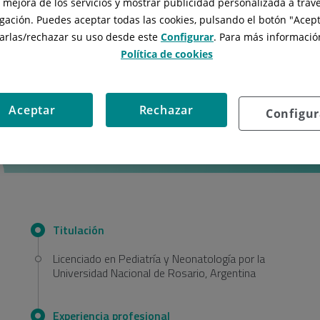
, mejora de los servicios y mostrar publicidad personalizada a travé
gación. Puedes aceptar todas las cookies, pulsando el botón "
Acept
arlas/rechazar
su uso desde este
Configurar
. Para más información
Política de cookies
Dra. Viviana
Agüero Sánchez
Aceptar
Rechazar
Configur
Profesional de
NEONATOLOGÍA
PEDIATRÍA
Titulación
Licenciado en Pediatría y Neonatología por la
Universidad Nacional de Rosario, Argentina
Experiencia profesional