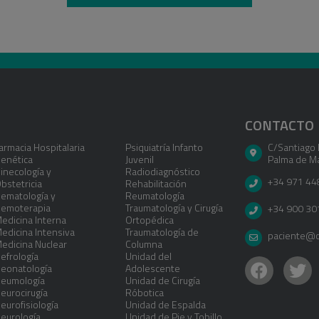
CONTACTO
armacia Hospitalaria
Psiquiatría Infanto
C/Santiago 
enética
Juvenil
Palma de Ma
inecología y
Radiodiagnóstico
+34 971 44
bstetricia
Rehabilitación
ematología y
Reumatología
emoterapia
Traumatología y Cirugía
+34 900 30
edicina Interna
Ortopédica
edicina Intensiva
Traumatología de
paciente@cl
edicina Nuclear
Columna
efrología
Unidad del
eonatología
Adolescente
eumología
Unidad de Cirugía
eurocirugía
Róbotica
eurofisiología
Unidad de Espalda
eurología
Unidad de Pie y Tobillo