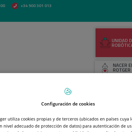
500
+34 900 301 013
UNIDAD D
ROBÓTIC
NACER E
ROTGER
INSTITU
NEUROQU
OLABE N
Configuración de cookies
NFORMACIÓN AL PACIENTE
ÁREA DIAGNÓSTICA Y TRATAM
tger utiliza cookies propias y de terceros (ubicados en países cuya 
n nivel adecuado de protección de datos) para autenticación de usu