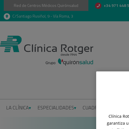
Red de Centros Médicos Quirónsalud
+34 971 448 
C/Santiago Rusiñol, 9 - Vía Roma, 3
LA CLÍNICA
ESPECIALIDADES
CUADRO MÉDICO
I
Clínica Ro
garantiza u