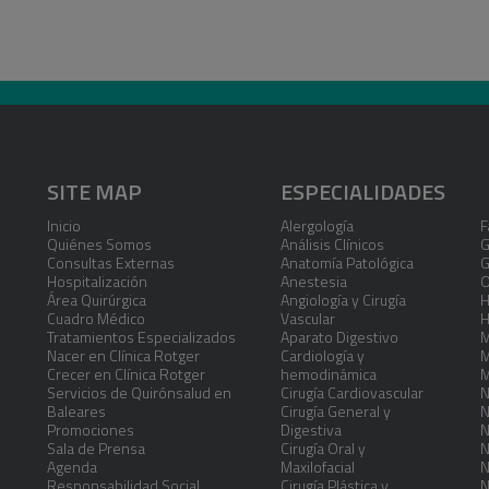
SITE MAP
ESPECIALIDADES
Inicio
Alergología
F
Quiénes Somos
Análisis Clínicos
G
Consultas Externas
Anatomía Patológica
G
Hospitalización
Anestesia
O
Área Quirúrgica
Angiología y Cirugía
H
Cuadro Médico
Vascular
H
Tratamientos Especializados
Aparato Digestivo
M
Nacer en Clínica Rotger
Cardiología y
M
Crecer en Clínica Rotger
hemodinámica
M
Servicios de Quirónsalud en
Cirugía Cardiovascular
N
Baleares
Cirugía General y
N
Promociones
Digestiva
N
Sala de Prensa
Cirugía Oral y
N
Agenda
Maxilofacial
N
Responsabilidad Social
Cirugía Plástica y
N