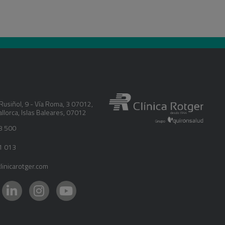
Rusiñol, 9 - Vía Roma, 3 07012
,
llorca
,
Islas Baleares
,
07012
8 500
1 013
inicarotger.com