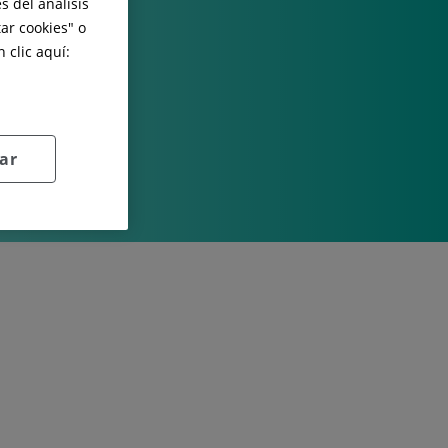
s del análisis
ar cookies
" o
 clic aquí:
ar