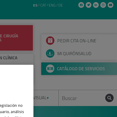
ES
CAT
ENG
DE
E CIRUGÍA
A
PEDIR CITA ON-LINE
MI QUIRÓNSALUD
N CLÍNICA
CATÁLOGO DE SERVICIOS
TO
IRÚRGICO -
EUROCIRUGÍA
IENTOS
AUDIOVISUAL
legislación no
ario, análisis