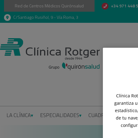
Red de Centros Médicos Quirónsalud
+34 971 448 
C/Santiago Rusiñol, 9 - Vía Roma, 3
Clínica Ro
garantiza u
estadístico
LA CLÍNICA
ESPECIALIDADES
CUADRO MÉDICO
I
de tu nave
configur