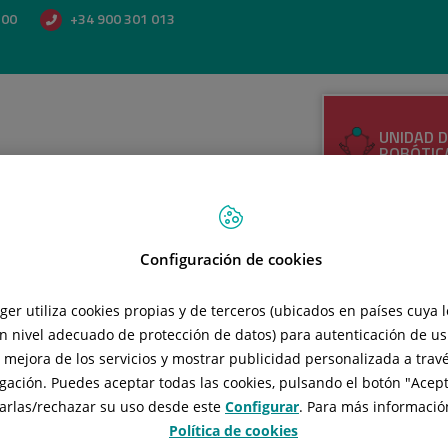
500
+34 900 301 013
UNIDAD D
ROBÓTIC
NACER E
ROTGER
Configuración de cookies
INSTITU
NEUROQU
OLABE N
tger utiliza cookies propias y de terceros (ubicados en países cuya 
n nivel adecuado de protección de datos) para autenticación de usu
, mejora de los servicios y mostrar publicidad personalizada a travé
NFORMACIÓN AL PACIENTE
ÁREA DIAGNÓSTICA Y TRATAM
gación. Puedes aceptar todas las cookies, pulsando el botón "
Acept
arlas/rechazar
su uso desde este
Configurar
. Para más información
Política de cookies