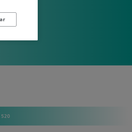
ar
 520