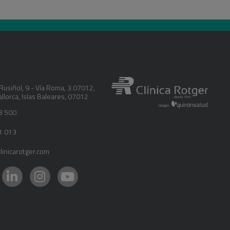
Rusiñol, 9 - Vía Roma, 3 07012
,
llorca
,
Islas Baleares
,
07012
8 500
1 013
inicarotger.com