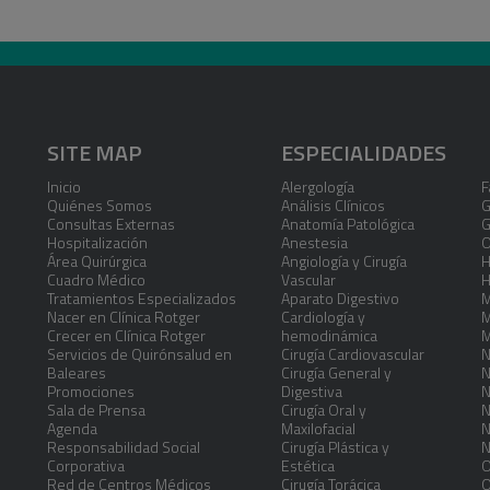
SITE MAP
ESPECIALIDADES
Inicio
Alergología
F
Quiénes Somos
Análisis Clínicos
G
Consultas Externas
Anatomía Patológica
G
Hospitalización
Anestesia
O
Área Quirúrgica
Angiología y Cirugía
H
Cuadro Médico
Vascular
H
Tratamientos Especializados
Aparato Digestivo
M
Nacer en Clínica Rotger
Cardiología y
M
Crecer en Clínica Rotger
hemodinámica
M
Servicios de Quirónsalud en
Cirugía Cardiovascular
N
Baleares
Cirugía General y
N
Promociones
Digestiva
N
Sala de Prensa
Cirugía Oral y
N
Agenda
Maxilofacial
N
Responsabilidad Social
Cirugía Plástica y
N
Corporativa
Estética
O
Red de Centros Médicos
Cirugía Torácica
O