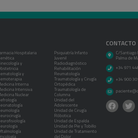
CONTACTO
armacia Hospitalaria
Psiquiatría Infanto
C/Santiago 
enética
Juvenil
Palma de Ma
inecología y
Radiodiagnóstico
+34 971 44
bstetricia
Rehabilitación
ematología y
Reumatología
emoterapia
Traumatología y Cirugía
+34 900 30
edicina Interna
Ortopédica
edicina Intensiva
Traumatología de
paciente@cl
edicina Nuclear
Columna
efrología
Unidad del
eonatología
Adolescente
eumología
Unidad de Cirugía
eurocirugía
Róbotica
eurofisiología
Unidad de Espalda
eurología
Unidad de Pie y Tobillo
ftalmología
Unidad de Tratamiento
ncología
del Dolor