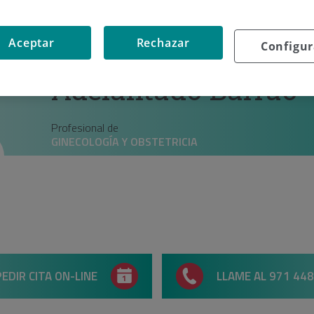
Aceptar
Rechazar
Configur
Dra. Maria de los Ángeles
Adelantado Barrao
Profesional de
GINECOLOGÍA Y OBSTETRICIA
PEDIR CITA ON-LINE
LLAME AL 971 448