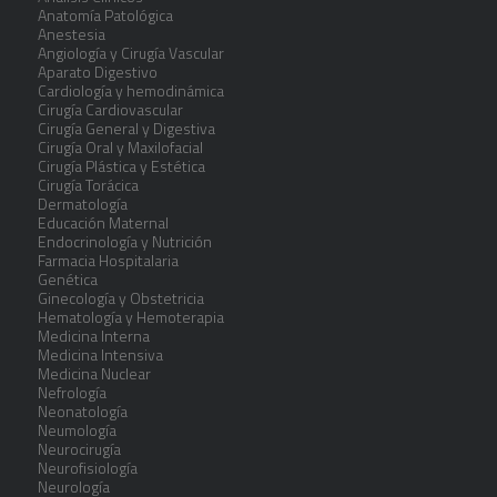
Anatomía Patológica
Anestesia
Angiología y Cirugía Vascular
Aparato Digestivo
Cardiología y hemodinámica
Cirugía Cardiovascular
Cirugía General y Digestiva
Cirugía Oral y Maxilofacial
Cirugía Plástica y Estética
Cirugía Torácica
Dermatología
Educación Maternal
Endocrinología y Nutrición
Farmacia Hospitalaria
Genética
Ginecología y Obstetricia
Hematología y Hemoterapia
Medicina Interna
Medicina Intensiva
Medicina Nuclear
Nefrología
Neonatología
Neumología
Neurocirugía
Neurofisiología
Neurología