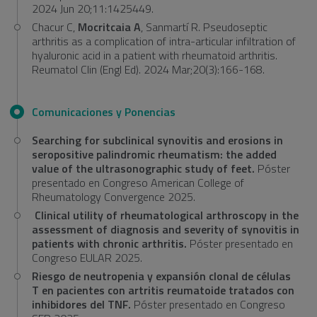
2024 Jun 20;11:1425449.
Chacur C,
Mocritcaia A
, Sanmartí R. Pseudoseptic
arthritis as a complication of intra-articular infiltration of
hyaluronic acid in a patient with rheumatoid arthritis.
Reumatol Clin (Engl Ed). 2024 Mar;20(3):166-168.
Comunicaciones y Ponencias
Searching for subclinical synovitis and erosions in
seropositive palindromic rheumatism: the added
value of the ultrasonographic study of feet.
Póster
presentado en Congreso American College of
Rheumatology Convergence 2025.
Clinical utility of rheumatological arthroscopy in the
assessment of diagnosis and severity of synovitis in
patients with chronic arthritis.
Póster presentado en
Congreso EULAR 2025.
Riesgo de neutropenia y expansión clonal de células
T en pacientes con artritis reumatoide tratados con
inhibidores del TNF.
Póster presentado en Congreso