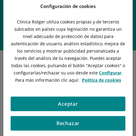
Dra. Anastasia
Configuración de cookies
Mocritcaia
Clínica Rotger utiliza cookies propias y de terceros
(ubicados en países cuya legislación no garantiza un
Profesional de
nivel adecuado de protección de datos) para
REUMATOLOGÍA
autenticación de usuario, análisis estadístico, mejora de
los servicios y mostrar publicidad personalizada a
través del análisis de tu navegación. Puedes aceptar
todas las cookies, pulsando el botón "
Aceptar cookies
" o
configurarlas/rechazar
su uso desde este
Configurar
.
Para más información clic aquí:
Política de cookies
Titulación
Medicina y Cirugía (Università degli Studi di Verona, Italia).
Aceptar
Reumatología (Hospital Clínic Barcelona, España).
Rechazar
Experiencia Profesional