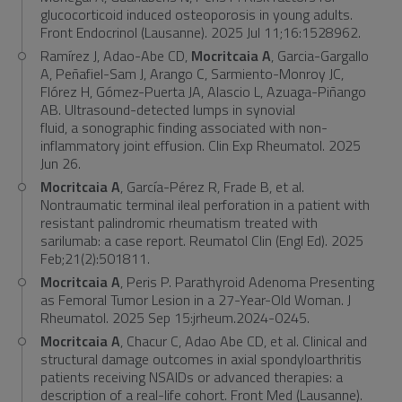
glucocorticoid induced osteoporosis in young adults.
Front Endocrinol (Lausanne). 2025 Jul 11;16:1528962.
Ramírez J, Adao-Abe CD,
Mocritcaia A
, Garcia-Gargallo
A, Peñafiel-Sam J, Arango C, Sarmiento-Monroy JC,
Flórez H, Gómez-Puerta JA, Alascio L, Azuaga-Piñango
AB. Ultrasound-detected lumps in synovial
fluid, a sonographic finding associated with non-
inflammatory joint effusion. Clin Exp Rheumatol. 2025
Jun 26.
Mocritcaia A
, García-Pérez R, Frade B, et al.
Nontraumatic terminal ileal perforation in a patient with
resistant palindromic rheumatism treated with
sarilumab: a case report. Reumatol Clin (Engl Ed). 2025
Feb;21(2):501811.
Mocritcaia A
, Peris P. Parathyroid Adenoma Presenting
as Femoral Tumor Lesion in a 27-Year-Old Woman. J
Rheumatol. 2025 Sep 15:jrheum.2024-0245.
Mocritcaia A
, Chacur C, Adao Abe CD, et al. Clinical and
structural damage outcomes in axial spondyloarthritis
patients receiving NSAIDs or advanced therapies: a
description of a real-life cohort. Front Med (Lausanne).