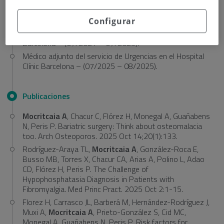
Médico general en Unidad de Hospitalización Domiciliaria
Covid-19 en el Hospital Mater Salutis de Legnago
(Verona) – (04/2020 – 06/2021).
Configurar
Formación especialista vía MIR en el Hospital Clínic
Barcelona – (07/2021 – 07/2025).
Médico adjunto del servicio de Urgencias en el Hospital
Clínic Barcelona – (07/2025 – 08/2025).
Publicaciones
Mocritcaia A
, Chacur C, Flórez H, Monegal A, Guañabens
N, Peris P. Bariatric surgery: Think about osteomalacia
too. Arch Osteoporos. 2025 Oct 14;20(1):133.
Rodríguez-Araya TL,
Mocritcaia A
, González-Roca E,
Busso MB, Torres X, Chacur CA, Arias A, Polino L, Adao
CD, Flórez H, Peris P. The Challenge of
Hypophosphatasia Diagnosis in Patients with
Fibromyalgia. Med Princ Pract. 2025 Oct 2:1-15.
Florez H, Carrasco JL, Barberá M, Hernández-Rodríguez J,
Muxi A,
Mocritcaia A
, Prieto-González S, Cid MC,
Monegal A, Guañabens N, Peris P. Risk factors for