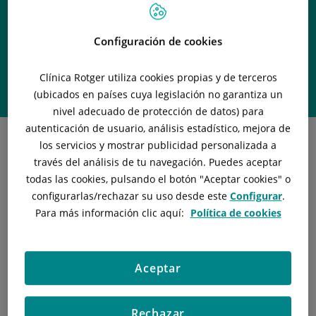
Dr. José Miguel
Morón Canis
Configuración de cookies
Clínica Rotger utiliza cookies propias y de terceros
Profesional de
CIRUGÍA GENERAL Y DIGESTIVA
(ubicados en países cuya legislación no garantiza un
nivel adecuado de protección de datos) para
autenticación de usuario, análisis estadístico, mejora de
los servicios y mostrar publicidad personalizada a
través del análisis de tu navegación. Puedes aceptar
todas las cookies, pulsando el botón "
Aceptar cookies
" o
configurarlas/rechazar
su uso desde este
Configurar
.
Acreditado para Cirugía Robótica.
Para más información clic aquí:
Política de cookies
Titulación y Residencia
José Miguel Morón MD, PhD se graduó en la Universidad
Aceptar
de Granada y realizó la especialidad de Cirugía general y
del Aparato Digestivo en el Hospital Son Espases de
Palma entre los años 1994 y 1999. Completó su
formación especializada en cirugía oncológica hepática y
Rechazar