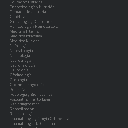
Educación Maternal
Endocrinología y Nutrición
Farmacia Hospitalaria
Genética
Ginecología y Obstetricia
Hematología y Hemoterapia
Medicina Interna
Medicina Intensiva
Medicina Nuclear
Nefrología
Neonatología
Neumología
Neurocirugía
Neurofisiología
Neurología
Oftalmología
Oncología
Otorrinolaringología
Pediatría
Podología y Biomecánica
Psiquiatría Infanto Juvenil
Radiodiagnóstico
Rehabilitación
Reumatología
Traumatología y Cirugía Ortopédica
Traumatología de Columna