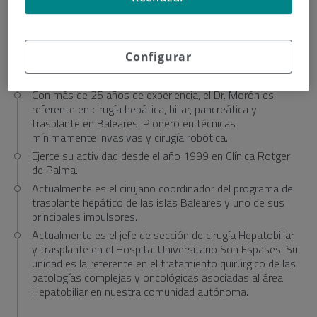
pancreática en el prestigioso Hospital Paul-Brousse de
París.
Configurar
Experiencia Profesional
Con más de 25 años de experiencia, el Dr. Morón es
referente en cirugía hepática, biliar, pancreática y
trasplante en Baleares. Pionero en técnicas
mínimamente invasivas y cirugía robótica.
Ejerce su actividad desde el año 1999 en Clínica Rotger
de Palma.
Actualmente es el cirujano coordinador del programa de
trasplante hepático de las islas Baleares y uno de sus
principales impulsores.
Actualmente es el jefe de sección de cirugía Hepatobiliar
y trasplante en el Hospital Universitario Son Espases. Su
unidad es la referente en el tratamiento quirúrgico de las
patologías complejas y oncológicas asociadas al área
Hepatobiliar en nuestra comunidad autónoma.