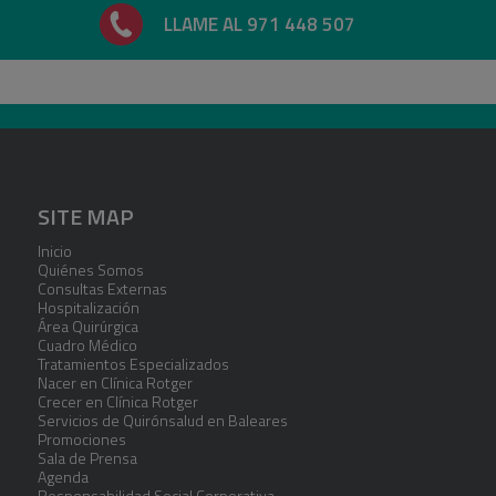
LLAME AL 971 448 507
SITE MAP
Inicio
Quiénes Somos
Consultas Externas
Hospitalización
Área Quirúrgica
Cuadro Médico
Tratamientos Especializados
Nacer en Clínica Rotger
Crecer en Clínica Rotger
Servicios de Quirónsalud en Baleares
Promociones
Sala de Prensa
Agenda
Responsabilidad Social Corporativa