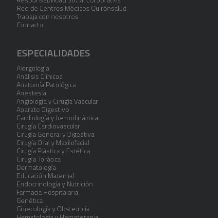
Red de Centros Médicos Quirónsalud
Trabaja con nosotros
Contacto
ESPECIALIDADES
Alergología
Análisis Clínicos
Anatomía Patológica
Anestesia
Angiología y Cirugía Vascular
Aparato Digestivo
Cardiología y hemodinámica
Cirugía Cardiovascular
Cirugía General y Digestiva
Cirugía Oral y Maxilofacial
Cirugía Plástica y Estética
Cirugía Torácica
Dermatología
Educación Maternal
Endocrinología y Nutrición
Farmacia Hospitalaria
Genética
Ginecología y Obstetricia
Hematología y Hemoterapia