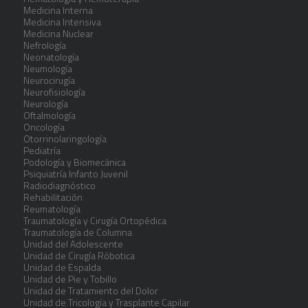
Medicina Interna
Medicina Intensiva
Medicina Nuclear
Nefrología
Neonatología
Neumología
Neurocirugía
Neurofisiología
Neurología
Oftalmología
Oncología
Otorrinolaringología
Pediatría
Podología y Biomecánica
Psiquiatría Infanto Juvenil
Radiodiagnóstico
Rehabilitación
Reumatología
Traumatología y Cirugía Ortopédica
Traumatología de Columna
Unidad del Adolescente
Unidad de Cirugía Róbotica
Unidad de Espalda
Unidad de Pie y Tobillo
Unidad de Tratamiento del Dolor
Unidad de Tricología y Trasplante Capilar