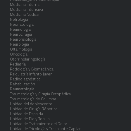
Medicina Interna
Medicina Intensiva
Medicina Nuclear
Nefrología
Neonatología
Neumología
Neurocirugía
Neurofisiología
Neurología
Oftalmología
Oncología
Otorrinolaringología
Pediatría
Podología y Biomecánica
Psiquiatría Infanto Juvenil
Radiodiagnóstico
Rehabilitación
Reumatología
Traumatología y Cirugía Ortopédica
Traumatología de Columna
Unidad del Adolescente
Unidad de Cirugía Róbotica
Unidad de Espalda
Unidad de Pie y Tobillo
Unidad de Tratamiento del Dolor
Unidad de Tricología y Trasplante Capilar