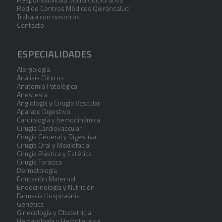
Red de Centros Médicos Quirónsalud
Trabaja con nosotros
Contacto
ESPECIALIDADES
Alergología
Análisis Clínicos
Anatomía Patológica
Anestesia
Angiología y Cirugía Vascular
Aparato Digestivo
Cardiología y hemodinámica
Cirugía Cardiovascular
Cirugía General y Digestiva
Cirugía Oral y Maxilofacial
Cirugía Plástica y Estética
Cirugía Torácica
Dermatología
Educación Maternal
Endocrinología y Nutrición
Farmacia Hospitalaria
Genética
Ginecología y Obstetricia
Hematología y Hemoterapia