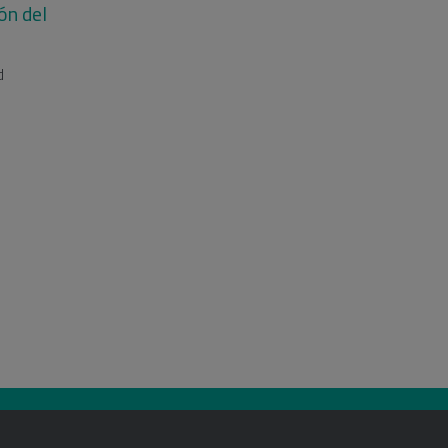
ón del
d