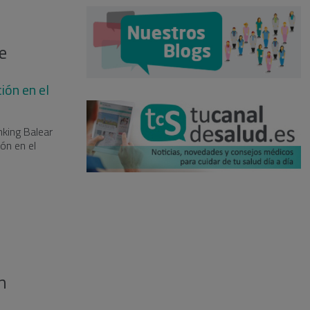
e
ión en el
nking Balear
ión en el
n