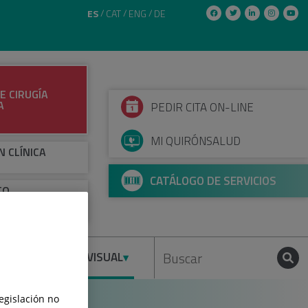
ES
CAT
ENG
DE
E CIRUGÍA
A
PEDIR CITA ON-LINE
MI QUIRÓNSALUD
N CLÍNICA
CATÁLOGO DE SERVICIOS
TO
IRÚRGICO -
EUROCIRUGÍA
IENTOS
AUDIOVISUAL
legislación no