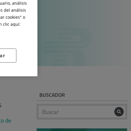
ario, análisis
s del análisis
ar cookies
" o
 clic aquí:
ar
BUSCADOR
s
to de