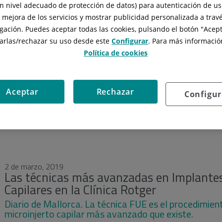
n nivel adecuado de protección de datos) para autenticación de usu
, mejora de los servicios y mostrar publicidad personalizada a travé
gación. Puedes aceptar todas las cookies, pulsando el botón "
Acept
arlas/rechazar
su uso desde este
Configurar
. Para más información
Política de cookies
Aceptar
Rechazar
Configur
2 de marzo, 2019
Las técnicas más avanzadas en Implante
Capilares en la Clínica Rotger
Diario de Mallorca. La técnica FUE es el procedimien
microinjerto capilar más avanzado que existe.