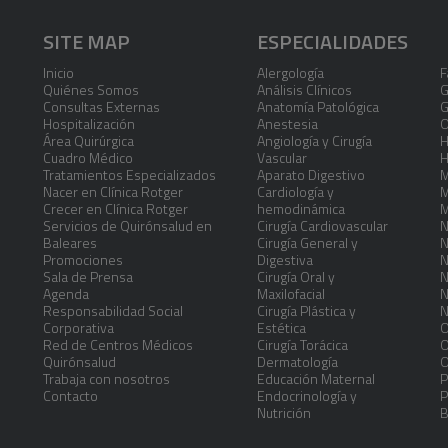
SITE MAP
ESPECIALIDADES
Inicio
Alergología
F
Quiénes Somos
Análisis Clínicos
G
Consultas Externas
Anatomía Patológica
G
Hospitalización
Anestesia
O
Área Quirúrgica
Angiología y Cirugía
H
Cuadro Médico
Vascular
H
Tratamientos Especializados
Aparato Digestivo
M
Nacer en Clínica Rotger
Cardiología y
M
Crecer en Clínica Rotger
hemodinámica
M
Servicios de Quirónsalud en
Cirugía Cardiovascular
N
Baleares
Cirugía General y
N
Promociones
Digestiva
N
Sala de Prensa
Cirugía Oral y
N
Agenda
Maxilofacial
N
Responsabilidad Social
Cirugía Plástica y
N
Corporativa
Estética
O
Red de Centros Médicos
Cirugía Torácica
O
Quirónsalud
Dermatología
O
Trabaja con nosotros
Educación Maternal
P
Contacto
Endocrinología y
P
Nutrición
B