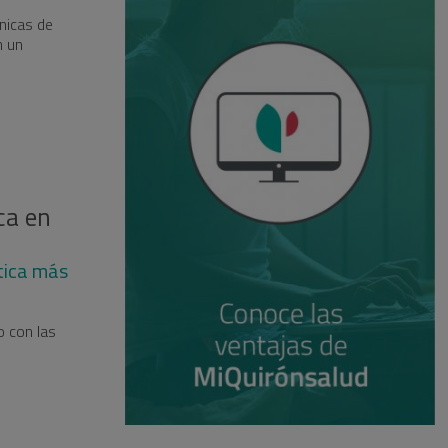
nicas de
n un
ca en
stica más
o con las