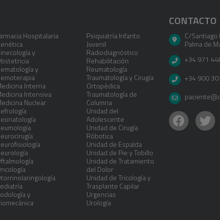
CONTACTO
armacia Hospitalaria
Psiquiatría Infanto
C/Santiago 
enética
Juvenil
Palma de Ma
inecología y
Radiodiagnóstico
+34 971 44
bstetricia
Rehabilitación
ematología y
Reumatología
emoterapia
Traumatología y Cirugía
+34 900 30
edicina Interna
Ortopédica
edicina Intensiva
Traumatología de
paciente@cl
edicina Nuclear
Columna
efrología
Unidad del
eonatología
Adolescente
eumología
Unidad de Cirugía
eurocirugía
Róbotica
eurofisiología
Unidad de Espalda
eurología
Unidad de Pie y Tobillo
ftalmología
Unidad de Tratamiento
ncología
del Dolor
torrinolaringología
Unidad de Tricología y
ediatría
Trasplante Capilar
odología y
Urgencias
iomecánica
Urología