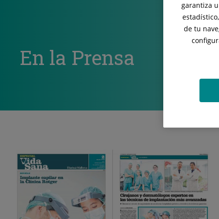
garantiza u
estadístico
de tu nave
configur
En la Prensa