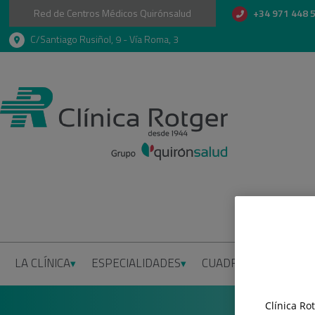
Red de Centros Médicos Quirónsalud
+34 971 448 
C/Santiago Rusiñol, 9 - Vía Roma, 3
LA CLÍNICA
ESPECIALIDADES
CUADRO MÉDICO
I
Clínica Ro