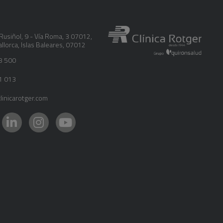
Rusiñol, 9 - Vía Roma, 3 07012
,
llorca
,
Islas Baleares
,
07012
8 500
1 013
inicarotger.com