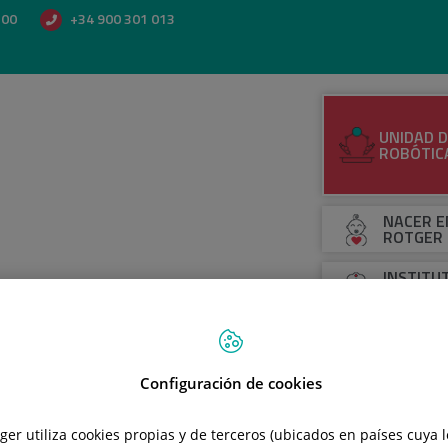
500
+34 900 301 013
UNIDAD D
ROBÓTIC
NACER E
ROTGER
INSTITU
NEUROQU
OLABE N
NFORMACIÓN AL PACIENTE
ÁREA DIAGNÓSTICA Y TRATAM
Configuración de cookies
tger utiliza cookies propias y de terceros (ubicados en países cuya 