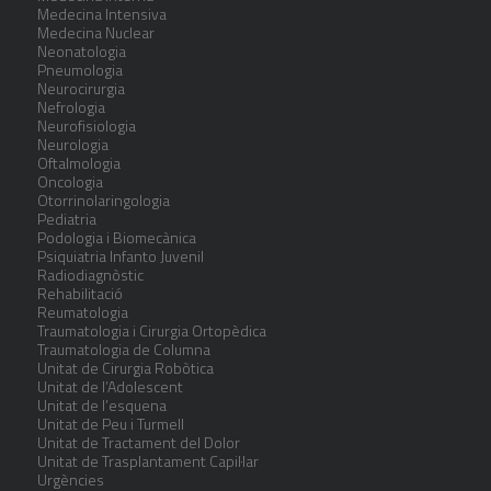
Medecina Intensiva
Medecina Nuclear
Neonatologia
Pneumologia
Neurocirurgia
Nefrologia
Neurofisiologia
Neurologia
Oftalmologia
Oncologia
Otorrinolaringologia
Pediatria
Podologia i Biomecànica
Psiquiatria Infanto Juvenil
Radiodiagnòstic
Rehabilitació
Reumatologia
Traumatologia i Cirurgia Ortopèdica
Traumatologia de Columna
Unitat de Cirurgia Robòtica
Unitat de l’Adolescent
Unitat de l’esquena
Unitat de Peu i Turmell
Unitat de Tractament del Dolor
Unitat de Trasplantament Capil·lar
Urgències