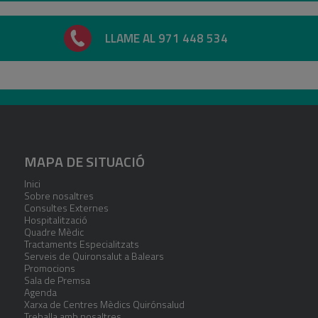
LLAME AL 971 448 534
MAPA DE SITUACIÓ
Inici
Sobre nosaltres
Consultes Externes
Hospitalització
Quadre Mèdic
Tractaments Especialitzats
Serveis de Quironsalut a Balears
Promocions
Sala de Premsa
Agenda
Xarxa de Centres Mèdics Quirónsalud
Treballa amb nosaltres