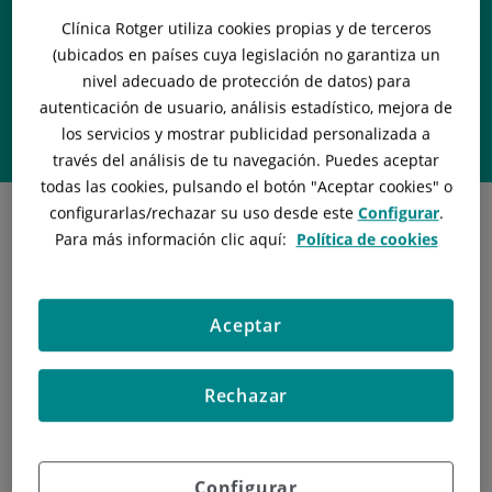
Dr. Jesús María
Clínica Rotger utiliza cookies propias y de terceros
Mirasol García
(ubicados en países cuya legislación no garantiza un
nivel adecuado de protección de datos) para
autenticación de usuario, análisis estadístico, mejora de
Professional de
los servicios y mostrar publicidad personalizada a
UNITAT DE TRACTAMENT DEL DOLOR
través del análisis de tu navegación. Puedes aceptar
todas las cookies, pulsando el botón "
Aceptar cookies
" o
configurarlas/rechazar
su uso desde este
Configurar
.
Para más información clic aquí:
Política de cookies
Titulación
Aceptar
Licenciatura en Medicina y cirugía. Facultad Medicina.
Universidad de Cádiz (1990-1996)
Rechazar
Proyecto de Tesis Doctoral. Departamento de Citología-
Histoquímica. Facultad de Medicina. Universidad de Cádiz
(1998)
Miembro de la Comisión de Docencia. Servicios
Configurar