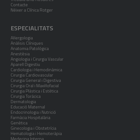
Contacte
Néixer a Clínica Rotger
ESPECIALITATS
Al·lergologia
Anàlisis Clíniques
Anatomia Patològica
Anestèsia
Angiologia i Cirurgia Vascular
Aparell Digestiu
Cardiologia i Hemodinàmica
Cirurgia Cardiovascular
Cirurgia General i Digestiva
Cirurgia Oral i Maxil·lofacial
Cirurgia Plàstica i Estètica
Cirurgia Toràcica
Dermatologia
Educació Maternal
Endocrinologia i Nutrició
Farmàcia Hospitalària
Genètica
Ginecologia i Obstetrícia
Hematologia i Hemoteràpia
Medecina Interna