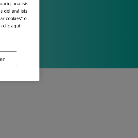
ario, análisis
s del análisis
ar cookies
" o
 clic aquí:
ar