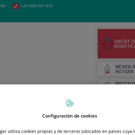
500
+34 900 301 013
UNITAT D
ROBÒTIC
NÉIXER A
ROTGER
INSTITU
NEUROQU
OLABE N
RMACIÓ AL PACIENT
ÀREA DIAGNÒSTICA I TRACTAMENTS
Configuración de cookies
tger utiliza cookies propias y de terceros (ubicados en países cuya 