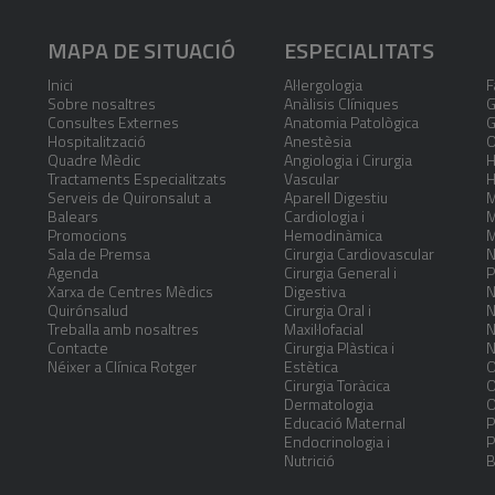
MAPA DE SITUACIÓ
ESPECIALITATS
Inici
Al·lergologia
F
Sobre nosaltres
Anàlisis Clíniques
G
Consultes Externes
Anatomia Patològica
G
Hospitalització
Anestèsia
O
Quadre Mèdic
Angiologia i Cirurgia
H
Tractaments Especialitzats
Vascular
H
Serveis de Quironsalut a
Aparell Digestiu
M
Balears
Cardiologia i
M
Promocions
Hemodinàmica
M
Sala de Premsa
Cirurgia Cardiovascular
N
Agenda
Cirurgia General i
P
Xarxa de Centres Mèdics
Digestiva
N
Quirónsalud
Cirurgia Oral i
N
Treballa amb nosaltres
Maxil·lofacial
N
Contacte
Cirurgia Plàstica i
N
Néixer a Clínica Rotger
Estètica
O
Cirurgia Toràcica
O
Dermatologia
O
Educació Maternal
P
Endocrinologia i
P
Nutrició
B