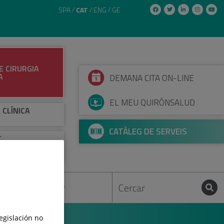
SPA
CAT
ENG
GE
E CIRURGIA
A
DEMANA CITA ON-LINE
EL MEU QUIRÓNSALUD
 CLÍNICA
CATÀLEG DE SERVEIS
T
IRÚRGICO -
EUROCIRURGIA
AUDIOVISUAL
legislación no