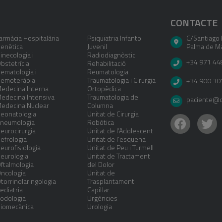
CONTACTE
armàcia Hospitalària
Psiquiatria Infanto
C/Santiago 
enètica
Juvenil
Palma de Ma
inecologia i
Radiodiagnòstic
+34 971 44
bstetrícia
Rehabilitació
ematologia i
Reumatologia
emoteràpia
Traumatologia i Cirurgia
+34 900 30
edecina Interna
Ortopèdica
edecina Intensiva
Traumatologia de
paciente@cl
edecina Nuclear
Columna
eonatologia
Unitat de Cirurgia
neumologia
Robòtica
eurocirurgia
Unitat de l’Adolescent
efrologia
Unitat de l’esquena
eurofisiologia
Unitat de Peu i Turmell
eurologia
Unitat de Tractament
ftalmologia
del Dolor
ncologia
Unitat de
torrinolaringologia
Trasplantament
ediatria
Capil·lar
odologia i
Urgències
iomecànica
Urologia