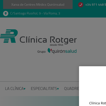
Xarxa de Centres Mèdics Quirónsalud
+34 971 448 
C/Santiago Rusiñol, 9 - Vía Roma, 3
LA CLÍNICA
ESPECIALITATS
QUADRE MÈDIC
INFO
Clínica Ro