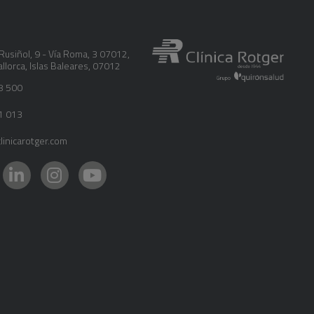
Rusiñol, 9 - Vía Roma, 3 07012
,
llorca
,
Islas Baleares
,
07012
8 500
1 013
inicarotger.com