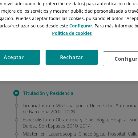
n nivel adecuado de protección de datos) para autenticación de usu
, mejora de los servicios y mostrar publicidad personalizada a travé
gación. Puedes aceptar todas las cookies, pulsando el botón "
Acept
Dr. Mario
arlas/rechazar
su uso desde este
Configurar
. Para más información
Política de cookies
Ruiz Coll
Professional de
Aceptar
Rechazar
Configur
GINECOLOGIA I OBSTETRÍCIA
Titulación y Residencia
Licenciatura en Medicina por la Universidad Autónoma
de Barcelona 2002-2008
Especialista en Obstetricia y Ginecología, Hospital Son
Dureta-Son Espases 2010-2014
Máster en Laparoscopia Ginecológica. Hospital Valld