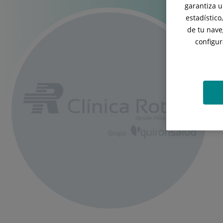
garantiza u
estadístico
de tu nave
configur