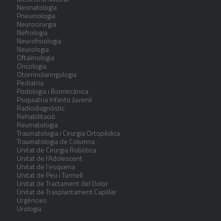
Neonatologia
Pneumologia
Neurocirurgia
Nefrologia
Neurofisiologia
Neurologia
Oftalmologia
Oncologia
Otorrinolaringologia
Pediatria
Podologia i Biomecànica
Psiquiatria Infanto Juvenil
Radiodiagnòstic
Rehabilitació
Reumatologia
Traumatologia i Cirurgia Ortopèdica
Traumatologia de Columna
Unitat de Cirurgia Robòtica
Unitat de l’Adolescent
Unitat de l’esquena
Unitat de Peu i Turmell
Unitat de Tractament del Dolor
Unitat de Trasplantament Capil·lar
Urgències
Urologia