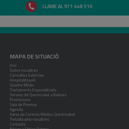
LLAME AL 971 448 510
MAPA DE SITUACIÓ
Inici
Sobre nosaltres
Consultes Externes
Hospitalització
Quadre Mèdic
Tractaments Especialitzats
Serveis de Quironsalut a Balears
Promocions
Sala de Premsa
Agenda
Xarxa de Centres Mèdics Quirónsalud
Treballa amb nosaltres
Contacte
Néixer a Clínica Rotger