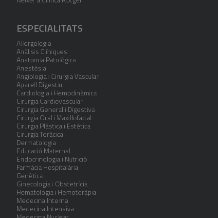
ESPECIALITATS
Al·lergologia
Anàlisis Clíniques
Anatomia Patològica
Anestèsia
Angiologia i Cirurgia Vascular
Aparell Digestiu
Cardiologia i Hemodinàmica
Cirurgia Cardiovascular
Cirurgia General i Digestiva
Cirurgia Oral i Maxil·lofacial
Cirurgia Plàstica i Estètica
Cirurgia Toràcica
Dermatologia
Educació Maternal
Endocrinologia i Nutrició
Farmàcia Hospitalària
Genètica
Ginecologia i Obstetrícia
Hematologia i Hemoteràpia
Medecina Interna
Medecina Intensiva
Medecina Nuclear