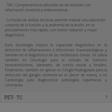
· TAC: Complementa la ubicación de las lesiones con
información anatómica tridimensional.
· La fusión de ambas técnicas permite realizar una valoración
conjunta de la función y la anatomía de la lesión, en un
procedimiento más rápido, con menor radiación y mejor
diagnóstico.
Esta tecnología mejora la capacidad diagnóstica en la
detección de inflamaciones e infecciones traumatológicas y
también en el diagnóstico de las metástasis óseas. Se utiliza
también en Oncología para el estudio de tumores
neuroendocrinos, adrenales, de cresta neural y tiroides.
Finalmente, también se aplican en Cirugía Radioguiada para la
detección del ganglio centinela en el cáncer de mama, o en
Cardiología para diagnosticar patologías isquémicas y
coronarias.
PET- TC