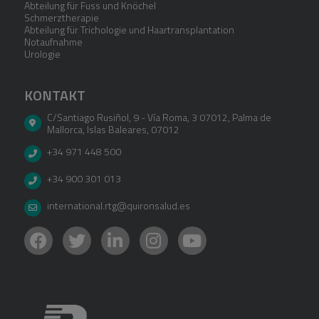
Abteilung für Fuss und Knöchel
Schmerztherapie
Abteilung für Trichologie und Haartransplantation
Notaufnahme
Urologie
KONTAKT
C/Santiago Rusiñol, 9 - Vía Roma, 3 07012
,
Palma de
Mallorca
,
Islas Baleares
,
07012
+34 971 448 500
+34 900 301 013
international.rtg@quironsalud.es