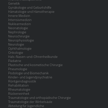
Genetik
Gynäkologie und Geburtshilfe
Hämatologie und Hämotherapie
Innere Medizin
Intensivmedizin
Nuklearmedizin
Neonatologie
Nephrologie
Neurochirurgie
Neurophysiologie
Neurologie
Ophthalmologie
Onkologie
Hals-Nasen-und-Ohrenheilkunde
Pädiatrie
Plastische und kosmetische Chirurgie
Pneumologie
Podologie und Biomechanik
Kinder- und Jugendpsychiatrie
Röntgendiagnostik
Rehabilitation
Rheumatologie
Rückeneinheit
Traumatologie und orthopädische Chirurgie
Traumatologie der Wirbelsäule
Abteilung für Jugendliche