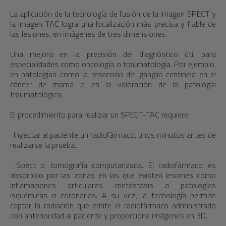
La aplicación de la tecnología de fusión de la imagen SPECT y
la imagen TAC logra una localización más precisa y fiable de
las lesiones, en imágenes de tres dimensiones.
Una mejora en la precisión del diagnóstico útil para
especialidades como oncología o traumatología. Por ejemplo,
en patologías como la resección del ganglio centinela en el
cáncer de mama o en la valoración de la patología
traumatológica.
El procedimiento para realizar un SPECT-TAC requiere:
· Inyectar al paciente un radiofármaco, unos minutos antes de
realizarse la prueba.
· Spect o tomografía computarizada. El radiofármaco es
absorbido por las zonas en las que existen lesiones como
inflamaciones articulares, metástasis o patologías
isquémicas o coronarias. A su vez, la tecnología permite
captar la radiación que emite el radiofármaco administrado
con anterioridad al paciente y proporciona imágenes en 3D.