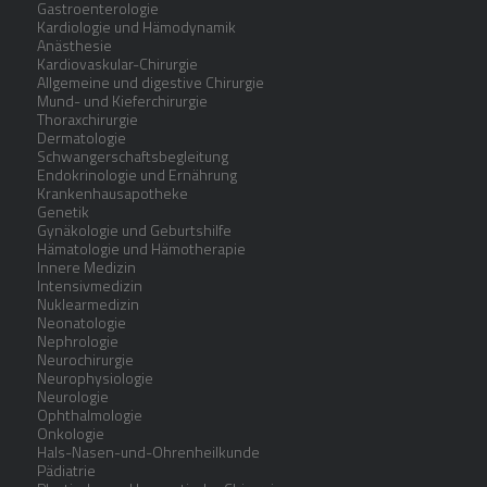
Gastroenterologie
Kardiologie und Hämodynamik
Anästhesie
Kardiovaskular-Chirurgie
Allgemeine und digestive Chirurgie
Mund- und Kieferchirurgie
Thoraxchirurgie
Dermatologie
Schwangerschaftsbegleitung
Endokrinologie und Ernährung
Krankenhausapotheke
Genetik
Gynäkologie und Geburtshilfe
Hämatologie und Hämotherapie
Innere Medizin
Intensivmedizin
Nuklearmedizin
Neonatologie
Nephrologie
Neurochirurgie
Neurophysiologie
Neurologie
Ophthalmologie
Onkologie
Hals-Nasen-und-Ohrenheilkunde
Pädiatrie