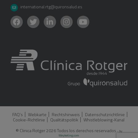
international.rtg@quironsalud.es
FAQ’s
Webkarte
Rechtshinweis
Datenschutzrichtlinie
Cookie-Richtlinie
Qualitätspolitik
Whistleblowing-Kanal
® Clinica Rotger 2026 Todos los derechos reservados
- by
Weyketing.com