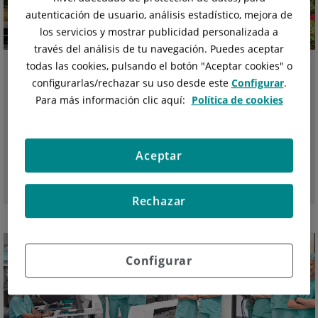
autenticación de usuario, análisis estadístico, mejora de
los servicios y mostrar publicidad personalizada a
través del análisis de tu navegación. Puedes aceptar
todas las cookies, pulsando el botón "
Aceptar cookies
" o
configurarlas/rechazar
su uso desde este
Configurar
.
12 de Dezember, 2024
Para más información clic aquí:
Política de cookies
Bestbewertete Privatkliniken der Balearen
Die Clínica Rotger und das Hospital Quirónsalud
Palmaplanas sind laut dem von Merco erstellten Monitor de
Aceptar
Reputación Sanitaria 2024...
Rechazar
MEHR SEHEN
Configurar