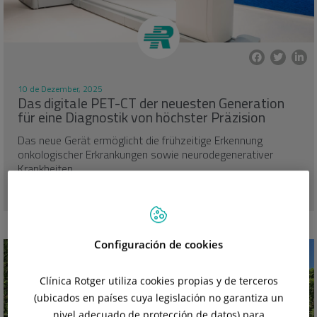
10 de Dezember, 2025
Das digitale PET-CT der neuesten Generation
für eine Diagnostik von höchster Präzision
Das neue Gerät ermöglicht die frühzeitige Erkennung
onkologischer Erkrankungen sowie neurodegenerativer
Krankheiten...
MEHR SEHEN
Configuración de cookies
Clínica Rotger utiliza cookies propias y de terceros
(ubicados en países cuya legislación no garantiza un
nivel adecuado de protección de datos) para