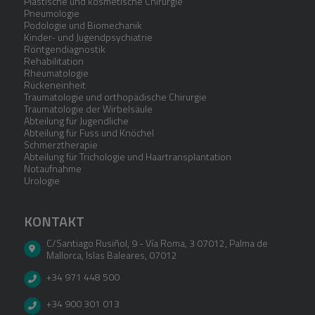
Plastische und kosmetische Chirurgie
Pneumologie
Podologie und Biomechanik
Kinder- und Jugendpsychiatrie
Röntgendiagnostik
Rehabilitation
Rheumatologie
Rückeneinheit
Traumatologie und orthopädische Chirurgie
Traumatologie der Wirbelsäule
Abteilung für Jugendliche
Abteilung für Fuss und Knöchel
Schmerztherapie
Abteilung für Trichologie und Haartransplantation
Notaufnahme
Urologie
KONTAKT
C/Santiago Rusiñol, 9 - Vía Roma, 3 07012
,
Palma de
Mallorca
,
Islas Baleares
,
07012
+34 971 448 500
+34 900 301 013