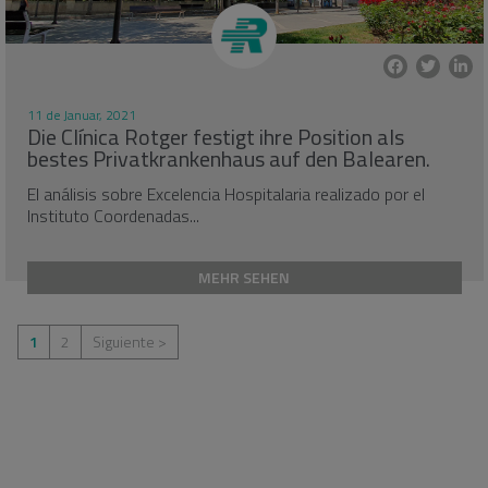
11 de Januar, 2021
Die Clínica Rotger festigt ihre Position als
bestes Privatkrankenhaus auf den Balearen.
El análisis sobre Excelencia Hospitalaria realizado por el
Instituto Coordenadas...
MEHR SEHEN
Seitennummerierung
1
2
Siguiente >
der
Beiträge