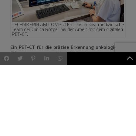
TECHNIKERIN AM COMPUTER: Das nuklearmedizinische
Team der Clínica Rotger bei der Arbeit mit dem digitalen
PET-CT.
Ein PET-CT für die präzise Erkennung onkologischer
Erkrankungen und weiterer Befunde
Der Leistungsumfang des PET-CT wurde erweitert und
ermöglicht nun zusätzliche diagnostische
Untersuchungen. Hauptsächlich wird es für die Diagnose
und Verlaufsbeurteilung onkologischer Erkrankungen
eingesetzt, insbesondere bei Lungen-, Brust-, Haut-,
Magen-Darm-, Knochen- und Prostatakrebs. Das digitale
PET-CT ist jedoch mittlerweile auch die
Referenzmethode für die Diagnose neurodegenerativer
Erkrankungen wie Alzheimer und anderer Demenzen.
Zudem ermöglicht die Einführung neuer Radiopharmaka
wie Beta-Amyloid eine präzisere Abgrenzung gegenüber
weiteren neurodegenerativen Erkrankungen wie