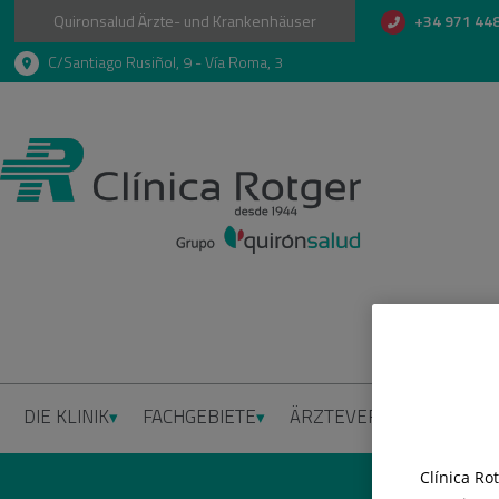
Quironsalud Ärzte- und Krankenhäuser
+34 971 44
C/Santiago Rusiñol, 9 - Vía Roma, 3
DIE KLINIK
FACHGEBIETE
ÄRZTEVERZEICHNIS
P
Clínica Ro