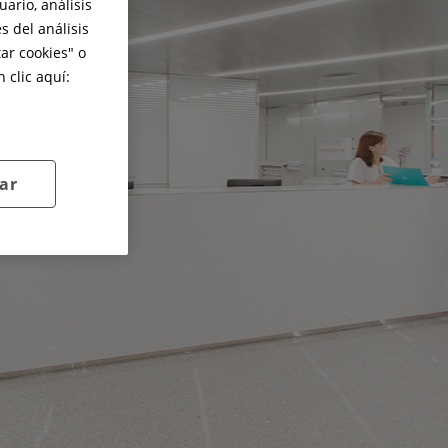
ario, análisis
s del análisis
ar cookies
" o
 clic aquí:
ar