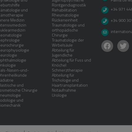
eburtshilfe
Röntgendiagnostik
+34 971 44
ämatologie und
Rehabilitation
ämotherapie
Rheumatologie
nnere Medizin
Rückeneinheit
+34 900 30
ntensivmedizin
Traumatologie und
uklearmedizin
orthopädische
internation
eonatologie
Chirurgie
ephrologie
Traumatologie der
eurochirurgie
Wirbelsäule
europhysiologie
Abteilung für
eurologie
Jugendliche
phthalmologie
Abteilung für Fuss und
nkologie
Knöchel
als-Nasen-und-
Schmerztherapie
hrenheilkunde
Abteilung für
ädiatrie
Trichologie und
lastische und
Haartransplantation
osmetische Chirurgie
Notaufnahme
neumologie
Urologie
odologie und
iomechanik