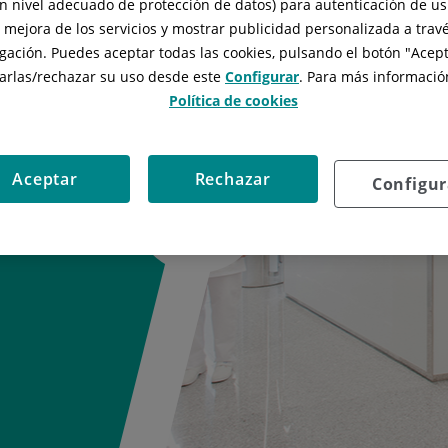
n nivel adecuado de protección de datos) para autenticación de usu
, mejora de los servicios y mostrar publicidad personalizada a travé
gación. Puedes aceptar todas las cookies, pulsando el botón "
Acept
arlas/rechazar
su uso desde este
Configurar
. Para más información
Política de cookies
Aceptar
Rechazar
Configur