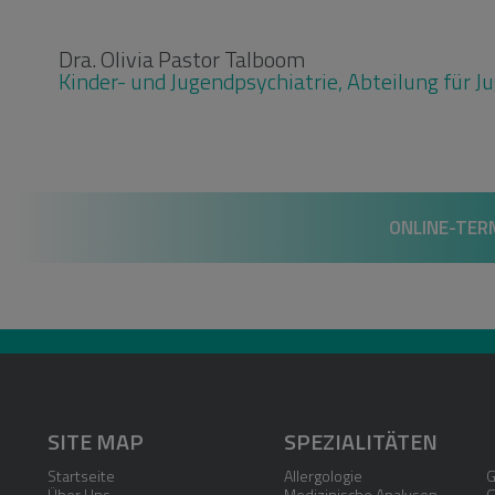
Dra. Olivia Pastor Talboom
Kinder- und Jugendpsychiatrie, Abteilung für J
ONLINE-TER
SITE MAP
SPEZIALITÄTEN
Startseite
Allergologie
G
Über Uns
Medizinische Analysen
G