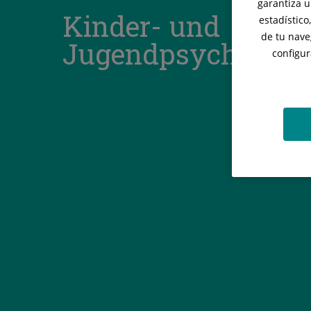
garantiza u
Kinder- und
estadístico
de tu nave
Jugendpsychiatrie
configur