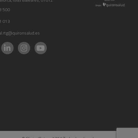
8 500
1 013
al.rtg@quironsalud.es