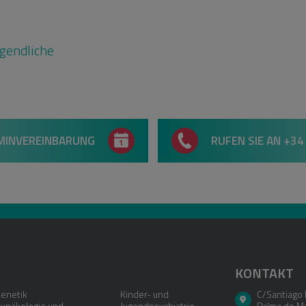
ugendliche
MINVEREINBARUNG
RUFEN SIE AN +34
KONTAKT
enetik
Kinder- und
C/Santiago 
ynäkologie und
Jugendpsychiatrie
Palma de Ma