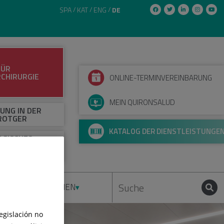
SPA
KAT
ENG
DE
FÜR
CHIRURGIE
ONLINE-TERMINVEREINBARUNG
MEIN QUIRONSALUD
UNG IN DER
 ROTGER
KATALOG DER DIENSTLEISTUNGE
GISCHES
T – OLABE
IRURGIE
DLUNGEN
MEDIEN
legislación no