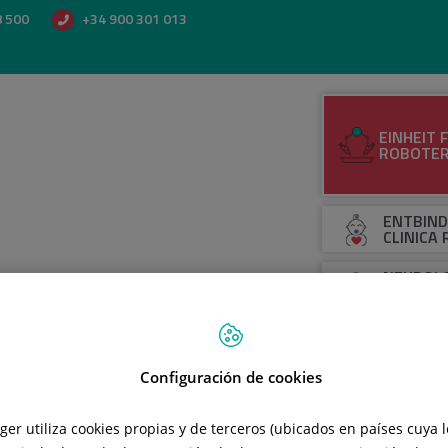
8 500
+34 900 301 013
EINHEIT 
ROBOTER
ENTBIND
CLINICA
NEUROLO
INSTITU
NEUROCH
ATIENTENINFORMATION
DIAGNOSEBEREICH UND BEHAN
Configuración de cookies
tger utiliza cookies propias y de terceros (ubicados en países cuya 