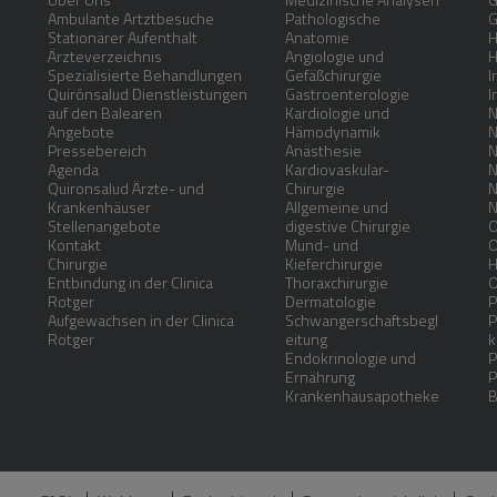
Ambulante Artztbesuche
Pathologische
G
Stationärer Aufenthalt
Anatomie
H
Ärzteverzeichnis
Angiologie und
H
Spezialisierte Behandlungen
Gefäßchirurgie
I
Quirónsalud Dienstleistungen
Gastroenterologie
I
auf den Balearen
Kardiologie und
N
Angebote
Hämodynamik
N
Pressebereich
Anästhesie
N
Agenda
Kardiovaskular-
N
Quironsalud Ärzte- und
Chirurgie
N
Krankenhäuser
Allgemeine und
N
Stellenangebote
digestive Chirurgie
O
Kontakt
Mund- und
O
Chirurgie
Kieferchirurgie
H
Entbindung in der Clinica
Thoraxchirurgie
O
Rotger
Dermatologie
P
Aufgewachsen in der Clinica
Schwangerschaftsbegl
P
Rotger
eitung
k
Endokrinologie und
P
Ernährung
P
Krankenhausapotheke
B