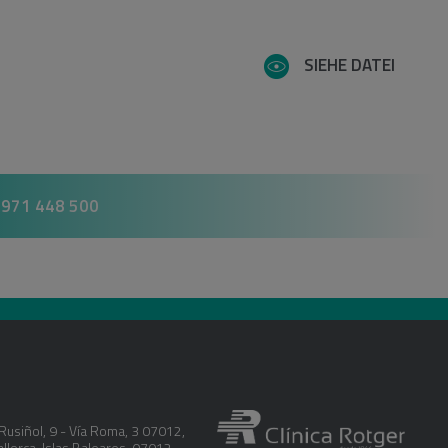
SIEHE DATEI
 971 448 500
Rusiñol, 9 - Vía Roma, 3 07012
,
llorca
,
Islas Baleares
,
07012