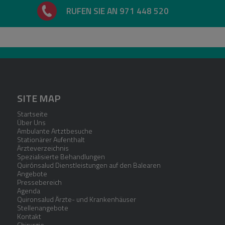
RUFEN SIE AN 971 448 520
SITE MAP
Startseite
Über Uns
Ambulante Artztbesuche
Stationärer Aufenthalt
Ärzteverzeichnis
Spezialisierte Behandlungen
Quirónsalud Dienstleistungen auf den Balearen
Angebote
Pressebereich
Agenda
Quironsalud Ärzte- und Krankenhäuser
Stellenangebote
Kontakt
Chirurgie