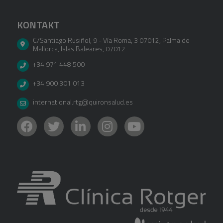
KONTAKT
C/Santiago Rusiñol, 9 - Vía Roma, 3 07012
,
Palma de
Mallorca
,
Islas Baleares
,
07012
+34 971 448 500
+34 900 301 013
international.rtg@quironsalud.es