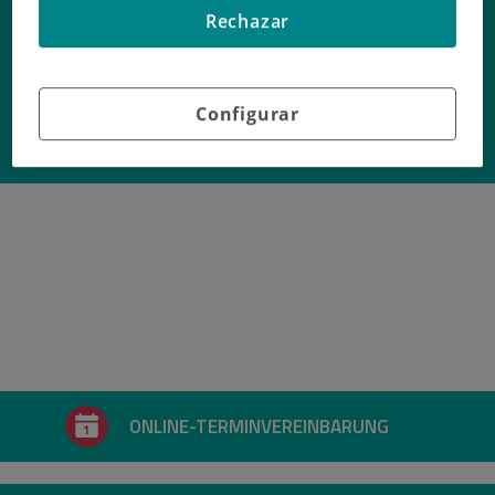
Dr. Vicente
Rechazar
Ramo Paul
Configurar
Fachgebiet
GYNÄKOLOGIE UND GEBURTSHILFE
ONLINE-TERMINVEREINBARUNG