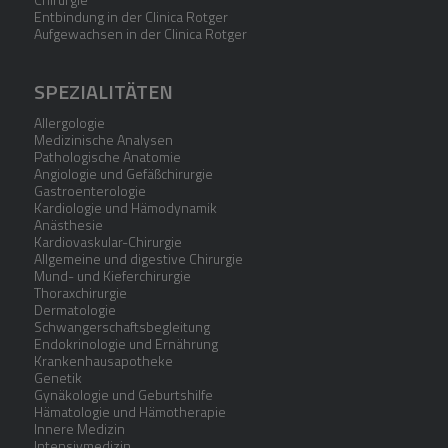
Entbindung in der Clinica Rotger
Aufgewachsen in der Clinica Rotger
SPEZIALITÄTEN
Allergologie
Medizinische Analysen
Pathologische Anatomie
Angiologie und Gefäßchirurgie
Gastroenterologie
Kardiologie und Hämodynamik
Anästhesie
Kardiovaskular-Chirurgie
Allgemeine und digestive Chirurgie
Mund- und Kieferchirurgie
Thoraxchirurgie
Dermatologie
Schwangerschaftsbegleitung
Endokrinologie und Ernährung
Krankenhausapotheke
Genetik
Gynäkologie und Geburtshilfe
Hämatologie und Hämotherapie
Innere Medizin
Intensivmedizin